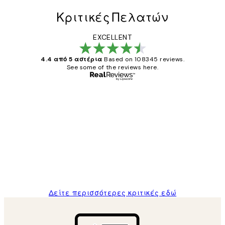
Κριτικές Πελατών
EXCELLENT
4.4 από 5 αστέρια
Based on 108345 reviews.
See some of the reviews here.
Επαληθευμένος αγοραστής
Κριτικές
Πελατών
The quality of the posters was excellent
and the package was delivered on time.
1 Απρ
ΠΑΝΑΓΙΩΤΗΣ Κ
Δείτε περισσότερες κριτικές εδώ