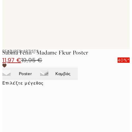
FEATURED ARTISTS
Sabina Fenn - Madame Fleur Poster
11,97 €
19,95 €
40%*
Poster
Καμβάς
Επιλέξτε μέγεθος