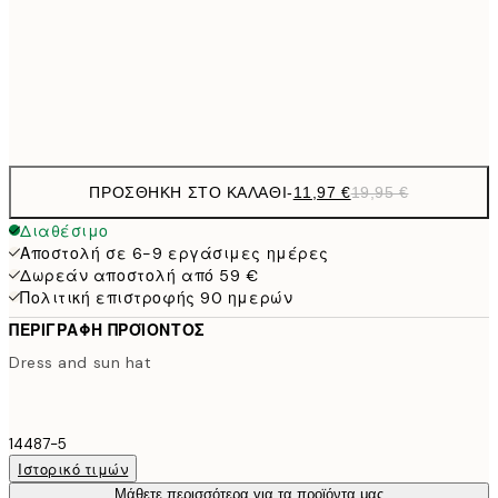
19,4
50x70 cm
32,
Frame
options
ΠΡΟΣΘΉΚΗ ΣΤΟ ΚΑΛΆΘΙ
-
11,97 €
19,95 €
Διαθέσιμο
Αποστολή σε 6-9 εργάσιμες ημέρες
Δωρεάν αποστολή από 59 €
Πολιτική επιστροφής 90 ημερών
ΠΕΡΙΓΡΑΦΉ ΠΡΟΪΌΝΤΟΣ
Dress and sun hat
14487-5
Ιστορικό τιμών
Μάθετε περισσότερα για τα προϊόντα μας