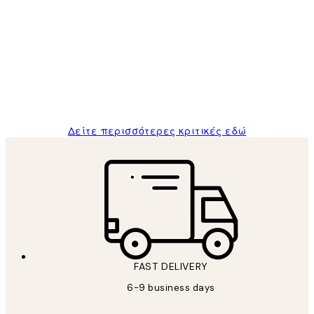
Κριτικές
Πελατών
The quality of the posters was excellent
and the package was delivered on time.
1 Απρ
ΠΑΝΑΓΙΩΤΗΣ Κ
Δείτε περισσότερες κριτικές εδώ
FAST DELIVERY
6-9 business days