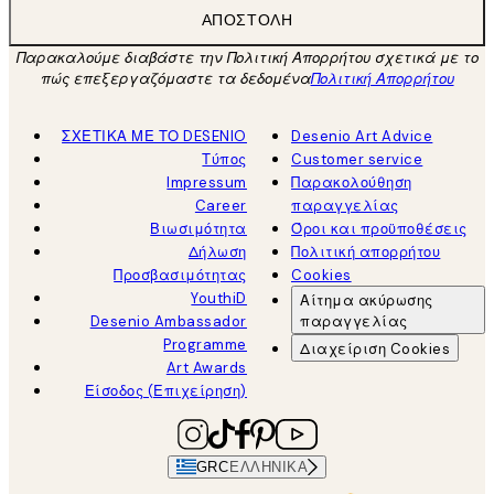
ΑΠΟΣΤΟΛΉ
Παρακαλούμε διαβάστε την Πολιτική Απορρήτου σχετικά με το
πώς επεξεργαζόμαστε τα δεδομένα
Πολιτική Απορρήτου
ΣΧΕΤΙΚΑ ΜΕ ΤΟ DESENIO
Desenio Art Advice
Τύπος
Customer service
Impressum
Παρακολούθηση
Career
παραγγελίας
Βιωσιμότητα
Όροι και προϋποθέσεις
Δήλωση
Πολιτική απορρήτου
Προσβασιμότητας
Cookies
YouthiD
Αίτημα ακύρωσης
Desenio Ambassador
παραγγελίας
Programme
Διαχείριση Cookies
Art Awards
Είσοδος (Επιχείρηση)
GRC
ΕΛΛΗΝΙΚΆ