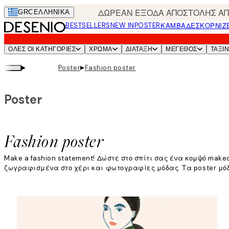
Skip
ΔΩΡΕΑΝ ΕΞΟΔΑ ΑΠΟΣΤΟΛΗΣ ΑΠΟ
GRC
ΕΛΛΗΝΙΚΆ
to
BESTSELLERS
NEW IN
POSTER
ΚΑΜΒΆΔΕΣ
ΚΟΡΝΊΖ
main
content.
ΌΛΕΣ ΟΙ ΚΑΤΗΓΟΡΊΕΣ
ΧΡΩΜΑ
ΔΙΑΤΑΞΗ
ΜΕΓΕΘΟΣ
ΤΑΞΙ
▸
▸
Poster
Fashion poster
Poster
Fashion poster
Make a fashion statement! Δώστε στο σπίτι σας ένα κομψό mak
ζωγραφισμένα στο χέρι και φωτογραφίες μόδας. Τα poster μόδα
Διαβάστε περισσότερα