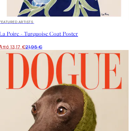
40%*
FEATURED ARTISTS
La Poire - Turquoise Coat Poster
Από 13,17 €
21,95 €