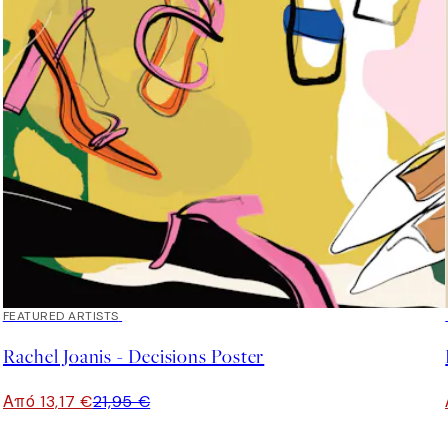
40%*
FEATURED ARTISTS
Rachel Joanis - Decisions Poster
Από 13,17 €
21,95 €