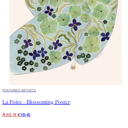
40%*
FEATURED ARTISTS
La Poire - Blossoming Poster
Από 9 €
15 €