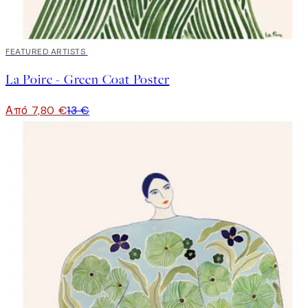
40%*
FEATURED ARTISTS
La Poire - Green Coat Poster
Από 7,80 €
13 €