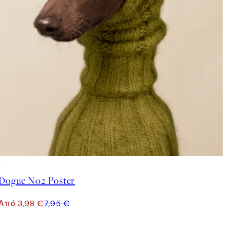
50%*
Dogue No2 Poster
Από 3,98 €
7,95 €