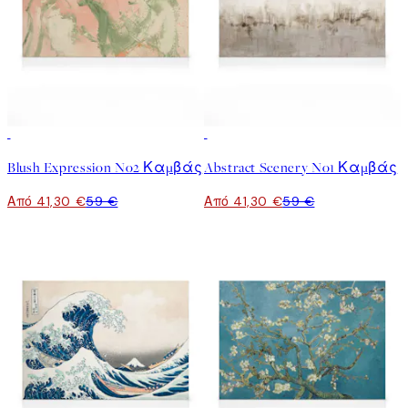
30%*
30%*
Blush Expression No2 Καμβάς
Abstract Scenery No1 Καμβάς
Από 41,30 €
59 €
Από 41,30 €
59 €