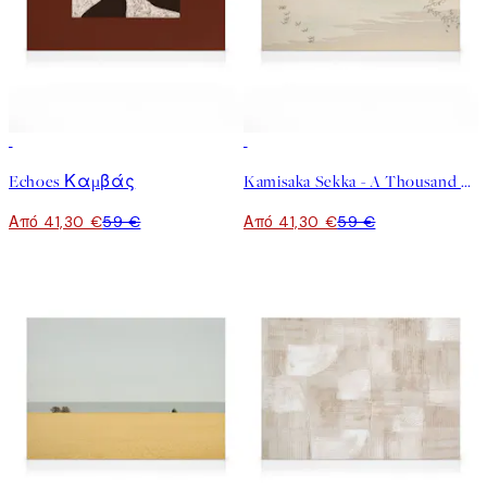
30%*
30%*
Echoes Καμβάς
Kamisaka Sekka - A Thousand Grasses Pl.09 Καμβάς
Από 41,30 €
59 €
Από 41,30 €
59 €