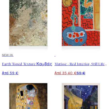
NEW IN
40%*
Earth Toned Texture Καμβάς
Matisse - Red Interior, Still Life on a Blue Table Καμβάς
Από 59 €
Από 35,40 €
59 €