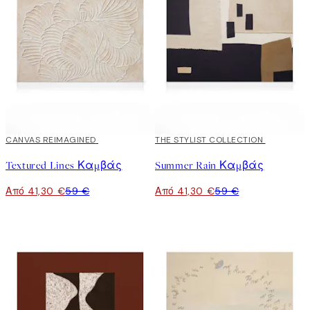
30%*
CANVAS REIMAGINED
30%*
THE STYLIST COLLECTION
Textured Lines Καμβάς
Summer Rain Καμβάς
Από 41,30 €
59 €
Από 41,30 €
59 €