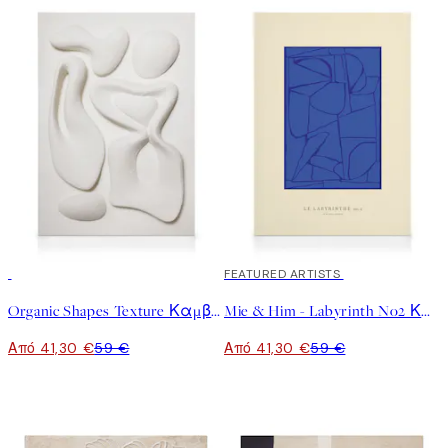
30%*
30%*
FEATURED ARTISTS
Organic Shapes Texture Καμβάς
Mie & Him - Labyrinth No2 Καμβάς
Από 41,30 €
59 €
Από 41,30 €
59 €