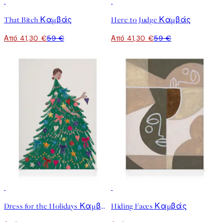
30%*
30%*
That Bitch Καμβάς
Here to Judge Καμβάς
Από 41,30 €
59 €
Από 41,30 €
59 €
30%*
30%*
Dress for the Holidays Καμβάς
Hiding Faces Καμβάς