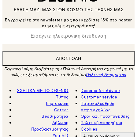
ΕΛΑΤΕ ΜΑΖΙ ΜΑΣ ΣΤΟΝ ΚΟΣΜΟ ΤΗΣ ΤΕΧΝΗΣ ΜΑΣ
Εγγραφείτε στο newsletter μας και κερδίστε 15% στα poster
στην επόμενη αγορά σας!
*
Ηλεκτρονική Διεύθυνση
ΑΠΟΣΤΟΛΉ
Παρακαλούμε διαβάστε την Πολιτική Απορρήτου σχετικά με το
πώς επεξεργαζόμαστε τα δεδομένα
Πολιτική Απορρήτου
ΣΧΕΤΙΚΑ ΜΕ ΤΟ DESENIO
Desenio Art Advice
Τύπος
Customer service
Impressum
Παρακολούθηση
Career
παραγγελίας
Βιωσιμότητα
Όροι και προϋποθέσεις
Δήλωση
Πολιτική απορρήτου
Προσβασιμότητας
Cookies
YouthiD
Αίτημα ακύρωσης