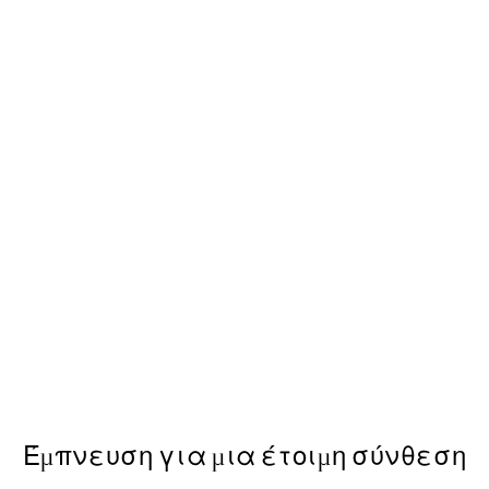
-40%
 με Poster
Zen Curves Πακέτο με Post
Από 35,91 €
59,85 €
Έμπνευση για μια έτοιμη σύνθεση