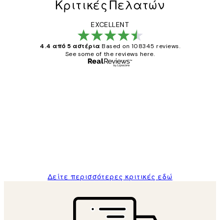
Κριτικές Πελατών
EXCELLENT
4.4 από 5 αστέρια
Based on 108345 reviews.
See some of the reviews here.
Επαληθευμένος αγοραστής
Κριτικές
Πελατών
The quality of the posters was excellent
and the package was delivered on time.
1 Απρ
ΠΑΝΑΓΙΩΤΗΣ Κ
Δείτε περισσότερες κριτικές εδώ