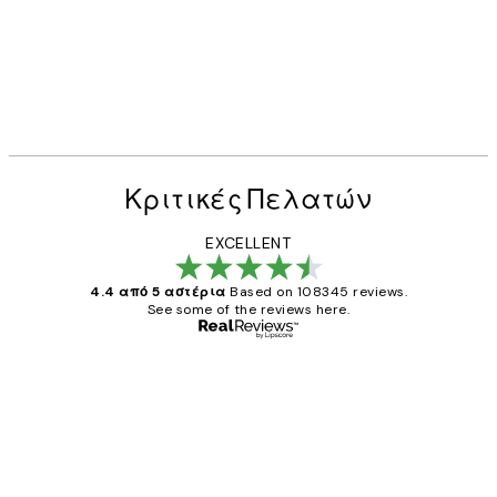
Κριτικές Πελατών
EXCELLENT
4.4 από 5 αστέρια
Based on 108345 reviews.
See some of the reviews here.
Επαληθευμένος αγοραστής
Κριτικές
Πελατών
The quality of the posters was excellent
and the package was delivered on time.