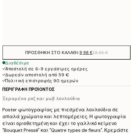
16,2
50x70 cm
32,
Frame
options
ΠΡΟΣΘΉΚΗ ΣΤΟ ΚΑΛΆΘΙ
-
9,98 €
19,95 €
Διαθέσιμο
Αποστολή σε 6-9 εργάσιμες ημέρες
Δωρεάν αποστολή από 59 €
Πολιτική επιστροφής 90 ημερών
ΠΕΡΙΓΡΑΦΉ ΠΡΟΪΌΝΤΟΣ
Ξεραμένα ροζ και μωβ λουλούδια
Poster φωτογραφίας με πιεσμένα λουλούδια σε
απαλά χρώματα και λεπτομέρειες. Η φωτογραφία
είναι οριοθετημένη και έχει το γαλλικό κείμενο
"Bouquet Pressé" και "Quatre types de fleurs". Κρεμάστε