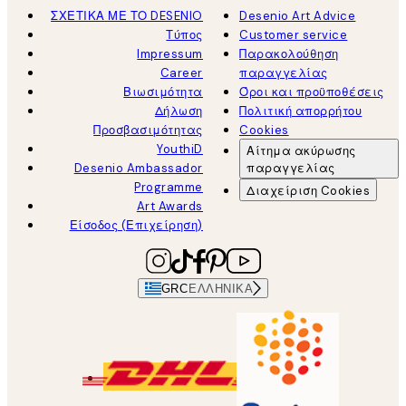
ΣΧΕΤΙΚΑ ΜΕ ΤΟ DESENIO
Desenio Art Advice
Τύπος
Customer service
Impressum
Παρακολούθηση
Career
παραγγελίας
Βιωσιμότητα
Όροι και προϋποθέσεις
Δήλωση
Πολιτική απορρήτου
Προσβασιμότητας
Cookies
YouthiD
Αίτημα ακύρωσης
Desenio Ambassador
παραγγελίας
Programme
Διαχείριση Cookies
Art Awards
Είσοδος (Επιχείρηση)
GRC
ΕΛΛΗΝΙΚΆ