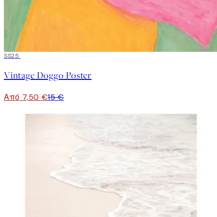
50%*
SS25
Vintage Doggo Poster
Από 7,50 €
15 €