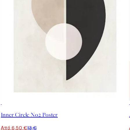
50%*
Inner Circle No2 Poster
Από 6,50 €
13 €