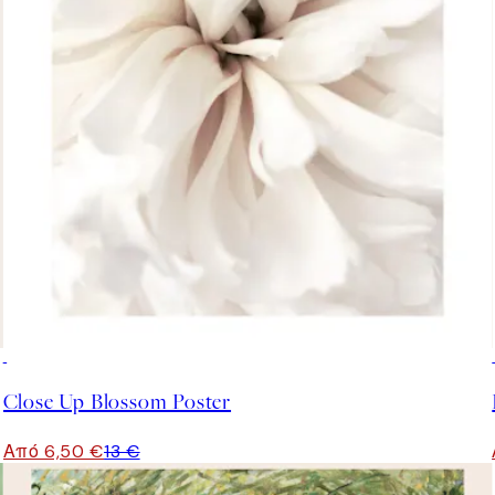
50%*
Close Up Blossom Poster
Από 6,50 €
13 €