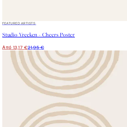
40%*
FEATURED ARTISTS
Studio Vreeken - Cheers Poster
Από 13,17 €
21,95 €