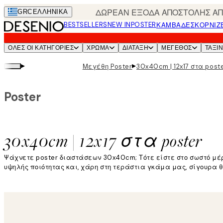
Skip
ΔΩΡΕΑΝ ΕΞΟΔΑ ΑΠΟΣΤΟΛΗΣ ΑΠΟ
GRC
ΕΛΛΗΝΙΚΆ
to
BESTSELLERS
NEW IN
POSTER
ΚΑΜΒΆΔΕΣ
ΚΟΡΝΊΖ
main
content.
ΌΛΕΣ ΟΙ ΚΑΤΗΓΟΡΊΕΣ
ΧΡΩΜΑ
ΔΙΑΤΑΞΗ
ΜΕΓΕΘΟΣ
ΤΑΞΙ
▸
▸
Μεγέθη Poster
30x40cm | 12x17 στα post
Poster
30x40cm | 12x17 στα poster
Ψάχνετε poster διαστάσεων 30x40cm; Τότε είστε στο σωστό μέ
υψηλής ποιότητας και, χάρη στη τεράστια γκάμα μας, σίγουρα θα
Διαβάστε περισσότερα