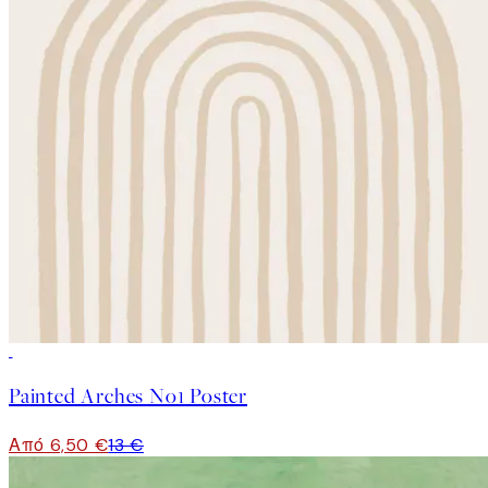
50%*
Painted Arches No1 Poster
Από 6,50 €
13 €