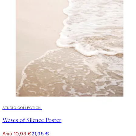
50%*
STUDIO COLLECTION
Waves of Silence Poster
Από 10,98 €
21,95 €