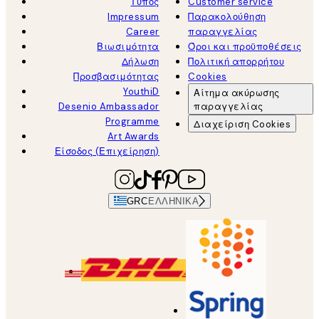
Τύπος
Customer service
Impressum
Παρακολούθηση
Career
παραγγελίας
Βιωσιμότητα
Όροι και προϋποθέσεις
Δήλωση
Πολιτική απορρήτου
Προσβασιμότητας
Cookies
YouthiD
Αίτημα ακύρωσης
Desenio Ambassador
παραγγελίας
Programme
Διαχείριση Cookies
Art Awards
Είσοδος (Επιχείρηση)
GRC
ΕΛΛΗΝΙΚΆ