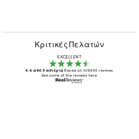
Κριτικές Πελατών
EXCELLENT
4.4 από 5 αστέρια
Based on 108345 reviews.
See some of the reviews here.
Επαληθευμένος αγοραστής
Κριτικές
Πελατών
The quality of the posters was excellent
and the package was delivered on time.
1 Απρ
ΠΑΝΑΓΙΩΤΗΣ Κ