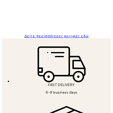
The quality of the posters was excellent
and the package was delivered on time.
1 Απρ
ΠΑΝΑΓΙΩΤΗΣ Κ
Δείτε περισσότερες κριτικές εδώ
FAST DELIVERY
6-9 business days