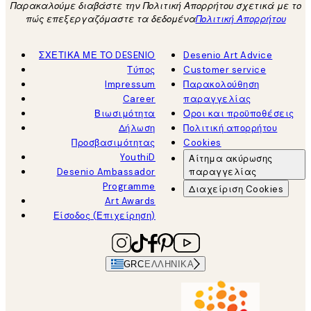
Παρακαλούμε διαβάστε την Πολιτική Απορρήτου σχετικά με το
πώς επεξεργαζόμαστε τα δεδομένα
Πολιτική Απορρήτου
ΣΧΕΤΙΚΑ ΜΕ ΤΟ DESENIO
Desenio Art Advice
Τύπος
Customer service
Impressum
Παρακολούθηση
Career
παραγγελίας
Βιωσιμότητα
Όροι και προϋποθέσεις
Δήλωση
Πολιτική απορρήτου
Προσβασιμότητας
Cookies
YouthiD
Αίτημα ακύρωσης
Desenio Ambassador
παραγγελίας
Programme
Διαχείριση Cookies
Art Awards
Είσοδος (Επιχείρηση)
GRC
ΕΛΛΗΝΙΚΆ