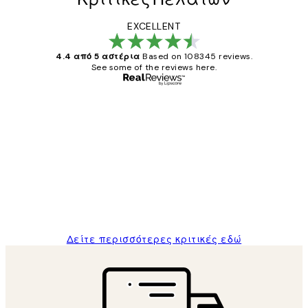
EXCELLENT
4.4 από 5 αστέρια
Based on 108345 reviews.
See some of the reviews here.
Επαληθευμένος αγοραστής
Κριτικές
Πελατών
The quality of the posters was excellent
and the package was delivered on time.
1 Απρ
ΠΑΝΑΓΙΩΤΗΣ Κ
Δείτε περισσότερες κριτικές εδώ