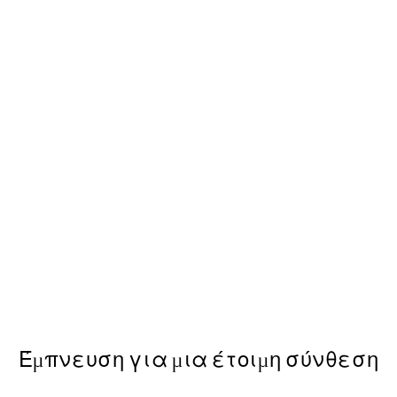
50%*
Berlin Arches No1 Poster
Από 7,50 €
15 €
Έμπνευση για μια έτοιμη σύνθεση