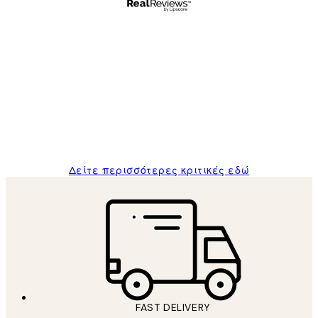
Επαληθευμένος αγοραστής
Κριτικές
Πελατών
The quality of the posters was excellent
and the package was delivered on time.
1 Απρ
ΠΑΝΑΓΙΩΤΗΣ Κ
Δείτε περισσότερες κριτικές εδώ
FAST DELIVERY