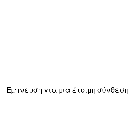
50%*
1 Poster
Watercolor Strokes No1 Post
Από 7,50 €
15 €
Έμπνευση για μια έτοιμη σύνθεση