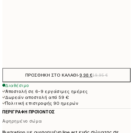
50x70 cm
32,
24,5
70x100 cm
59,5
100x150 cm
1
Frame
options
ΠΡΟΣΘΉΚΗ ΣΤΟ ΚΑΛΆΘΙ
-
9,98 €
19,95 €
Διαθέσιμο
Αποστολή σε 6-9 εργάσιμες ημέρες
Δωρεάν αποστολή από 59 €
Πολιτική επιστροφής 90 ημερών
ΠΕΡΙΓΡΑΦΉ ΠΡΟΪΌΝΤΟΣ
Αφηρημένο σώμα
Illustration με αφηρημένο line art ενός σώματος σε