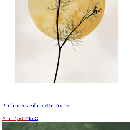
50%*
Anthriscus Silhouette Poster
Από 7,50 €
15 €