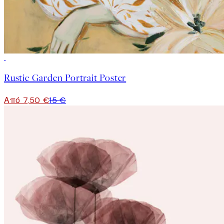
50%*
Rustic Garden Portrait Poster
Από 7,50 €
15 €