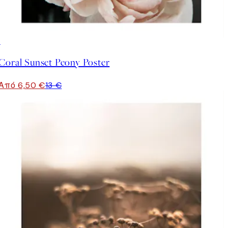
50%*
Coral Sunset Peony Poster
Από 6,50 €
13 €