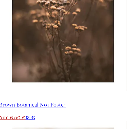
50%*
Brown Botanical No1 Poster
Από 6,50 €
13 €