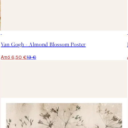
50%*
Van Gogh - Almond Blossom Poster
Από 6,50 €
13 €