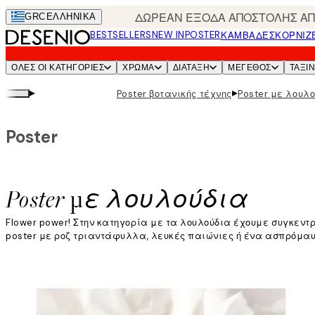
Skip
ΔΩΡΕΑΝ ΕΞΟΔΑ ΑΠΟΣΤΟΛΗΣ ΑΠΟ
GRC
ΕΛΛΗΝΙΚΆ
to
BESTSELLERS
NEW IN
POSTER
ΚΑΜΒΆΔΕΣ
ΚΟΡΝΊΖ
main
content.
ΌΛΕΣ ΟΙ ΚΑΤΗΓΟΡΊΕΣ
ΧΡΩΜΑ
ΔΙΑΤΑΞΗ
ΜΕΓΕΘΟΣ
ΤΑΞΙ
▸
▸
Poster βοτανικής τέχνης
Poster με λουλ
Poster
Poster με λουλούδια
Flower power! Στην κατηγορία με τα λουλούδια έχουμε συγκεν
poster με ροζ τριαντάφυλλα, λευκές παιώνιες ή ένα ασπρόμαυρ
Διαβάστε περισσότερα