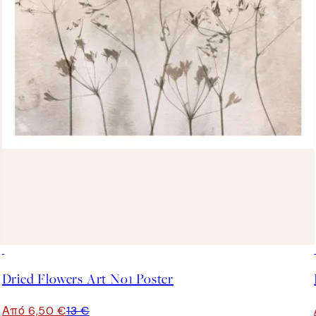
50%*
Dried Flowers Art No1 Poster
Από 6,50 €
13 €