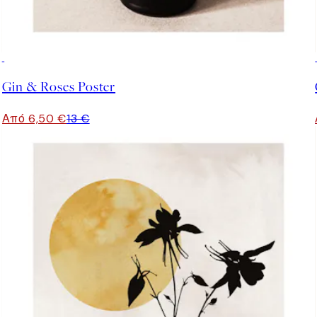
50%*
Gin & Roses Poster
Από 6,50 €
13 €