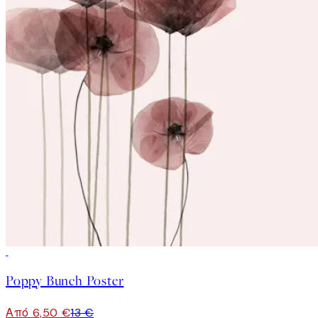
50%*
Poppy Bunch Poster
Από 6,50 €
13 €