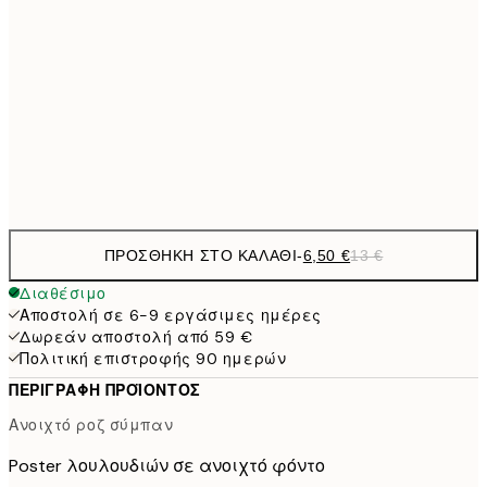
9,
30x40 cm
19,
16,2
50x70 cm
32,
Frame
options
ΠΡΟΣΘΉΚΗ ΣΤΟ ΚΑΛΆΘΙ
-
6,50 €
13 €
Διαθέσιμο
Αποστολή σε 6-9 εργάσιμες ημέρες
Δωρεάν αποστολή από 59 €
Πολιτική επιστροφής 90 ημερών
ΠΕΡΙΓΡΑΦΉ ΠΡΟΪΌΝΤΟΣ
Ανοιχτό ροζ σύμπαν
Poster λουλουδιών σε ανοιχτό φόντο