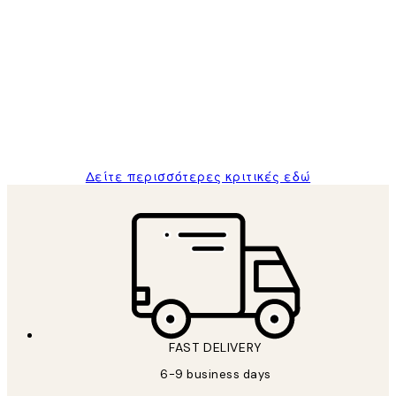
Επαληθευμένος αγοραστής
Κριτικές
Πελατών
The quality of the posters was excellent
and the package was delivered on time.
1 Απρ
ΠΑΝΑΓΙΩΤΗΣ Κ
Δείτε περισσότερες κριτικές εδώ
FAST DELIVERY
6-9 business days