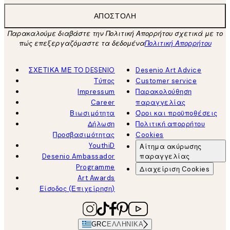
ΑΠΟΣΤΟΛΉ
Παρακαλούμε διαβάστε την Πολιτική Απορρήτου σχετικά με το
πώς επεξεργαζόμαστε τα δεδομένα
Πολιτική Απορρήτου
ΣΧΕΤΙΚΑ ΜΕ ΤΟ DESENIO
Desenio Art Advice
Τύπος
Customer service
Impressum
Παρακολούθηση
Career
παραγγελίας
Βιωσιμότητα
Όροι και προϋποθέσεις
Δήλωση
Πολιτική απορρήτου
Προσβασιμότητας
Cookies
YouthiD
Αίτημα ακύρωσης
Desenio Ambassador
παραγγελίας
Programme
Διαχείριση Cookies
Art Awards
Είσοδος (Επιχείρηση)
GRC
ΕΛΛΗΝΙΚΆ