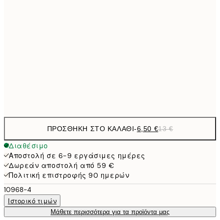
6,
21x30 cm
9,
30x40 cm
19,
16,2
50x70 cm
32,
Frame
options
ΠΡΟΣΘΉΚΗ ΣΤΟ ΚΑΛΆΘΙ
-
6,50 €
13 €
Διαθέσιμο
Αποστολή σε 6-9 εργάσιμες ημέρες
Δωρεάν αποστολή από 59 €
Πολιτική επιστροφής 90 ημερών
10968-4
Ιστορικό τιμών
Μάθετε περισσότερα για τα προϊόντα μας