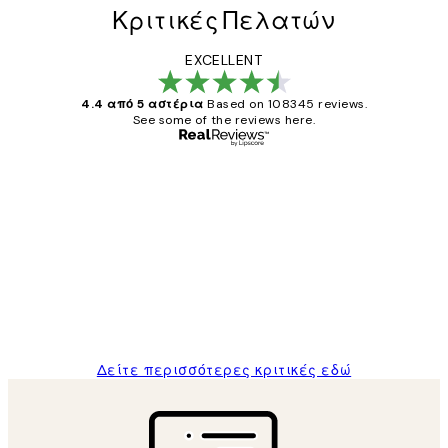
Κριτικές Πελατών
EXCELLENT
4.4 από 5 αστέρια
Based on 108345 reviews.
See some of the reviews here.
Επαληθευμένος αγοραστής
Κριτικές
Πελατών
The quality of the posters was excellent
and the package was delivered on time.
1 Απρ
ΠΑΝΑΓΙΩΤΗΣ Κ
Δείτε περισσότερες κριτικές εδώ