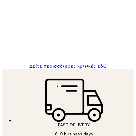
Επαληθευμένος αγοραστής
Κριτικές
Πελατών
The quality of the posters was excellent
and the package was delivered on time.
1 Απρ
ΠΑΝΑΓΙΩΤΗΣ Κ
Δείτε περισσότερες κριτικές εδώ
FAST DELIVERY
6-9 business days