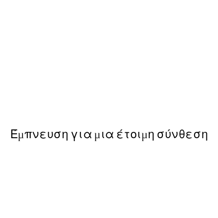
50%*
Beauty Begins Poster
Από 6,50 €
13 €
Έμπνευση για μια έτοιμη σύνθεση