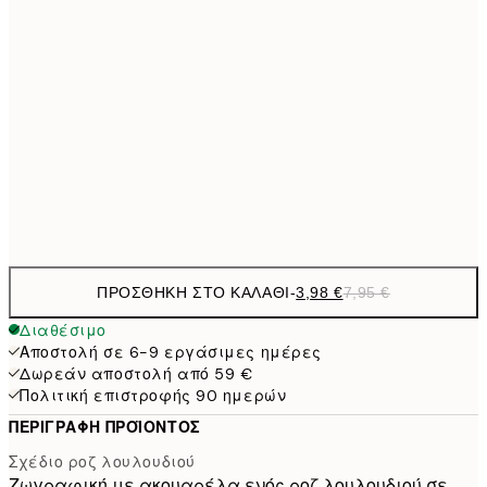
6,
21x30 cm
9,
30x40 cm
19,
16,2
50x70 cm
32,
Frame
options
ΠΡΟΣΘΉΚΗ ΣΤΟ ΚΑΛΆΘΙ
-
3,98 €
7,95 €
Διαθέσιμο
Αποστολή σε 6-9 εργάσιμες ημέρες
Δωρεάν αποστολή από 59 €
Πολιτική επιστροφής 90 ημερών
ΠΕΡΙΓΡΑΦΉ ΠΡΟΪΌΝΤΟΣ
Σχέδιο ροζ λουλουδιού
Ζωγραφική με ακουαρέλα ενός ροζ λουλουδιού σε