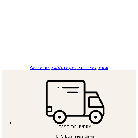
Επαληθευμένος αγοραστής
Κριτικές
Πελατών
The quality of the posters was excellent
and the package was delivered on time.
1 Απρ
ΠΑΝΑΓΙΩΤΗΣ Κ
Δείτε περισσότερες κριτικές εδώ
FAST DELIVERY
6-9 business days