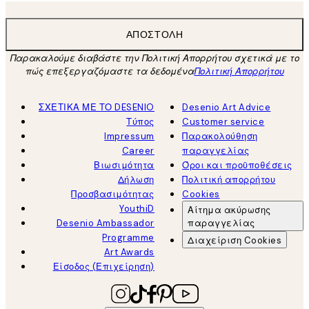
ΑΠΟΣΤΟΛΉ
Παρακαλούμε διαβάστε την Πολιτική Απορρήτου σχετικά με το
πώς επεξεργαζόμαστε τα δεδομένα
Πολιτική Απορρήτου
ΣΧΕΤΙΚΑ ΜΕ ΤΟ DESENIO
Desenio Art Advice
Τύπος
Customer service
Impressum
Παρακολούθηση
Career
παραγγελίας
Βιωσιμότητα
Όροι και προϋποθέσεις
Δήλωση
Πολιτική απορρήτου
Προσβασιμότητας
Cookies
YouthiD
Αίτημα ακύρωσης
Desenio Ambassador
παραγγελίας
Programme
Διαχείριση Cookies
Art Awards
Είσοδος (Επιχείρηση)