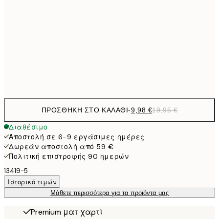
9,
30x40 cm
19,
16,2
50x70 cm
32,
Frame
options
ΠΡΟΣΘΉΚΗ ΣΤΟ ΚΑΛΆΘΙ
-
9,98 €
19,95 €
Διαθέσιμο
Αποστολή σε 6-9 εργάσιμες ημέρες
Δωρεάν αποστολή από 59 €
Πολιτική επιστροφής 90 ημερών
13419-5
Ιστορικό τιμών
Μάθετε περισσότερα για τα προϊόντα μας
Premium ματ χαρτί