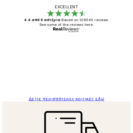
EXCELLENT
4.4 από 5 αστέρια
Based on 108345 reviews.
See some of the reviews here.
Επαληθευμένος αγοραστής
Κριτικές
Πελατών
The quality of the posters was excellent
and the package was delivered on time.
1 Απρ
ΠΑΝΑΓΙΩΤΗΣ Κ
Δείτε περισσότερες κριτικές εδώ