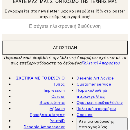
ΕΛΑΤΕ ΜΑΖΙ ΜΑΣ ΣΤΟΝ ΚΟΣΜΟ ΤΗΣ ΤΕΧΝΗΣ ΜΑΣ
Εγγραφείτε στο newsletter μας και κερδίστε 15% στα poster
στην επόμενη αγορά σας!
*
Ηλεκτρονική Διεύθυνση
ΑΠΟΣΤΟΛΉ
Παρακαλούμε διαβάστε την Πολιτική Απορρήτου σχετικά με το
πώς επεξεργαζόμαστε τα δεδομένα
Πολιτική Απορρήτου
ΣΧΕΤΙΚΑ ΜΕ ΤΟ DESENIO
Desenio Art Advice
Τύπος
Customer service
Impressum
Παρακολούθηση
Career
παραγγελίας
Βιωσιμότητα
Όροι και προϋποθέσεις
Δήλωση
Πολιτική απορρήτου
Προσβασιμότητας
Cookies
YouthiD
Αίτημα ακύρωσης
Desenio Ambassador
παραγγελίας