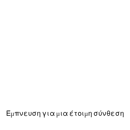
50%*
Beige Botanical Bokeh No2 Po
Από 5,48 €
10,95 €
Έμπνευση για μια έτοιμη σύνθεση