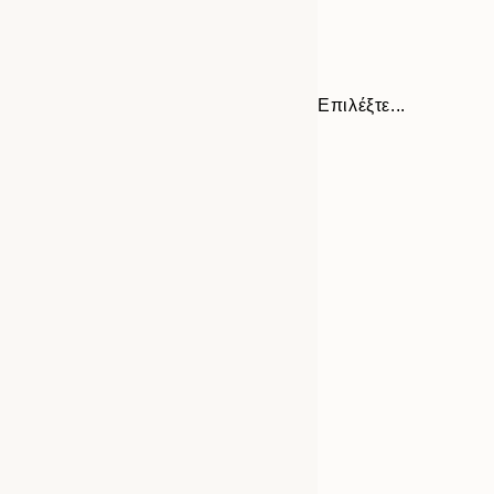
Επιλέξτε...
Frame
21x30 cm
options