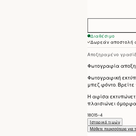
21x30 cm
options
30x40 cm
50x70 cm
Διαθέσιμο
Δωρεάν αποστολή 
Αποξηραμένο γρασίδ
Φωτογραφία αποξη
Φωτογραφική εκτύπ
μπεζ φόντο. Βρείτε
Η αφίσα εκτυπώνετα
πλαισιώνει όμορφα 
18015-4
Ιστορικό τιμών
Μάθετε περισσότερα για 