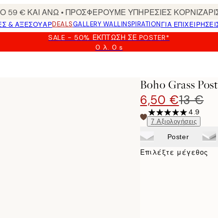
 59 € ΚΑΙ ΑΝΩ • ΠΡΟΣΦΕΡΟΥΜΕ ΥΠΗΡΕΣΙΕΣ ΚΟΡΝΙΖΑΡΙ
DEALS
GALLERY WALL
INSPIRATION
ΕΣ & ΑΞΕΣΟΥΆΡ
ΓΙΑ ΕΠΙΧΕΙΡΗΣΕΙ
SALE - 50% ΈΚΠΤΩΣΗ ΣΕ POSTER*
0 λ.
0 s
Ισχύει
μέχρι:
2026-
08-
Boho Grass Post
09
6,50 €
13 €
4.9
7
Αξιολογήσεις
Poster
Επιλέξτε μέγεθος