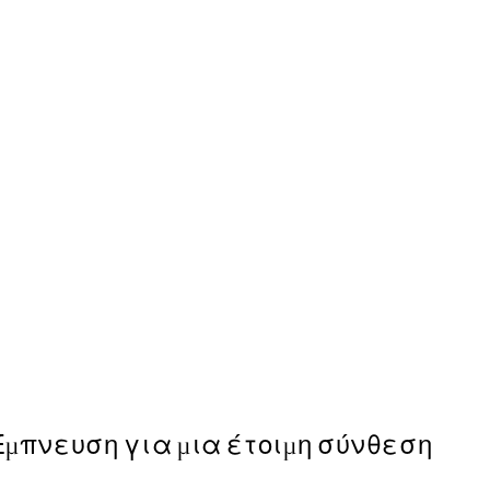
50%*
Sunlit Olives Poster
Από 6,50 €
13 €
Έμπνευση για μια έτοιμη σύνθεση