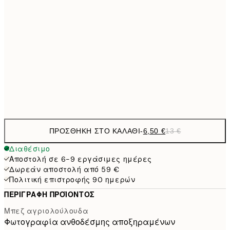
21x30 cm
9,
30x40 cm
19,
16,2
50x70 cm
32,
Frame
options
ΠΡΟΣΘΉΚΗ ΣΤΟ ΚΑΛΆΘΙ
-
6,50 €
13 €
Διαθέσιμο
Αποστολή σε 6-9 εργάσιμες ημέρες
Δωρεάν αποστολή από 59 €
Πολιτική επιστροφής 90 ημερών
ΠΕΡΙΓΡΑΦΉ ΠΡΟΪΌΝΤΟΣ
Μπεζ αγριολούλουδα
Φωτογραφία ανθοδέσμης αποξηραμένων