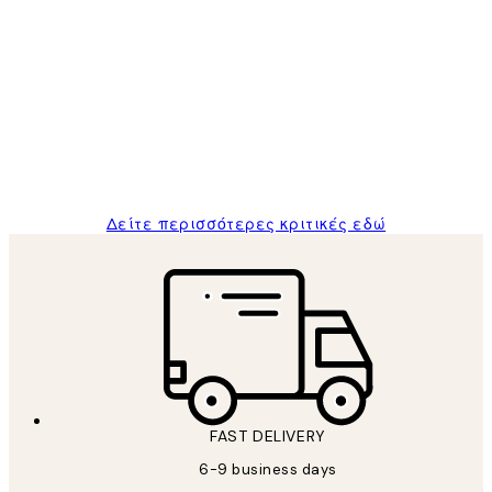
Επαληθευμένος αγοραστής
Κριτικές
Πελατών
The quality of the posters was excellent
and the package was delivered on time.
1 Απρ
ΠΑΝΑΓΙΩΤΗΣ Κ
Δείτε περισσότερες κριτικές εδώ
FAST DELIVERY
6-9 business days