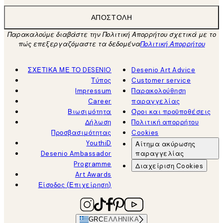
ΑΠΟΣΤΟΛΉ
Παρακαλούμε διαβάστε την Πολιτική Απορρήτου σχετικά με το
πώς επεξεργαζόμαστε τα δεδομένα
Πολιτική Απορρήτου
ΣΧΕΤΙΚΑ ΜΕ ΤΟ DESENIO
Desenio Art Advice
Τύπος
Customer service
Impressum
Παρακολούθηση
Career
παραγγελίας
Βιωσιμότητα
Όροι και προϋποθέσεις
Δήλωση
Πολιτική απορρήτου
Προσβασιμότητας
Cookies
YouthiD
Αίτημα ακύρωσης
Desenio Ambassador
παραγγελίας
Programme
Διαχείριση Cookies
Art Awards
Είσοδος (Επιχείρηση)
GRC
ΕΛΛΗΝΙΚΆ