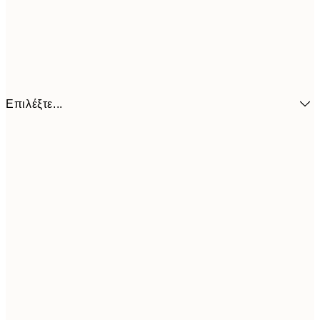
Επιλέξτε...
6,