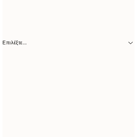
Επιλέξτε...
13,1