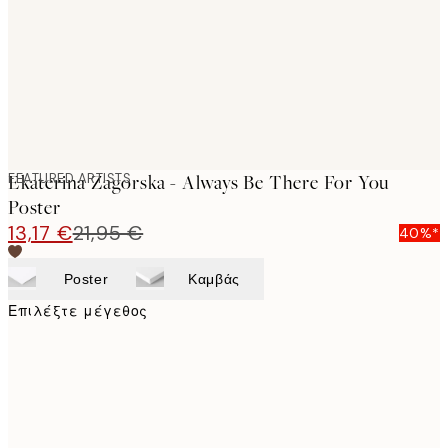
images
FEATURED ARTISTS
Ekaterina Zagorska - Always Be There For You
Poster
13,17 €
21,95 €
40%*
Poster
Καμβάς
Επιλέξτε μέγεθος