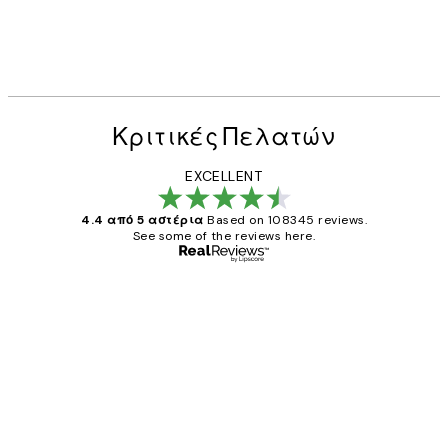
Κριτικές Πελατών
EXCELLENT
4.4 από 5 αστέρια
Based on 108345 reviews.
See some of the reviews here.
Επαληθευμένος αγοραστής
Κριτικές
Πελατών
The quality of the posters was excellent
and the package was delivered on time.
1 Απρ
ΠΑΝΑΓΙΩΤΗΣ Κ