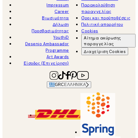
Impressum
Παρακολούθηση
Career
παραγγελίας
Βιωσιμότητα
Όροι και προϋποθέσεις
Δήλωση
Πολιτική απορρήτου
Προσβασιμότητας
Cookies
YouthiD
Αίτημα ακύρωσης
Desenio Ambassador
παραγγελίας
Programme
Διαχείριση Cookies
Art Awards
Είσοδος (Επιχείρηση)
GRC
ΕΛΛΗΝΙΚΆ