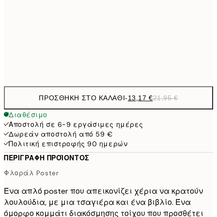
30x40 cm
21,
22,8
50x70 cm
Frame
options
ΠΡΟΣΘΉΚΗ ΣΤΟ ΚΑΛΆΘΙ
-
13,17 €
21,95 €
Διαθέσιμο
Αποστολή σε 6-9 εργάσιμες ημέρες
Δωρεάν αποστολή από 59 €
Πολιτική επιστροφής 90 ημερών
ΠΕΡΙΓΡΑΦΉ ΠΡΟΪΌΝΤΟΣ
Φλοράλ Poster
Ένα απλό poster που απεικονίζει χέρια να κρατούν
λουλούδια, με μια τσαγιέρα και ένα βιβλίο. Ένα
όμορφο κομμάτι διακόσμησης τοίχου που προσθέτει