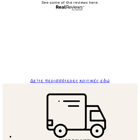
See some of the reviews here.
Επαληθευμένος αγοραστής
Κριτικές
Πελατών
The quality of the posters was excellent
and the package was delivered on time.
1 Απρ
ΠΑΝΑΓΙΩΤΗΣ Κ
Δείτε περισσότερες κριτικές εδώ