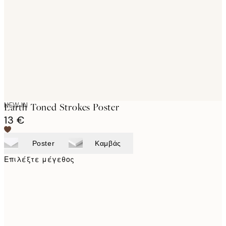
images
NEW IN
Earth Toned Strokes Poster
13 €
Poster
Καμβάς
Επιλέξτε μέγεθος