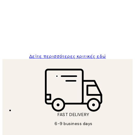
Κριτικές
Πελατών
The quality of the posters was excellent
and the package was delivered on time.
1 Απρ
ΠΑΝΑΓΙΩΤΗΣ Κ
Δείτε περισσότερες κριτικές εδώ
FAST DELIVERY
6-9 business days