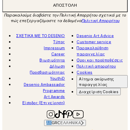
ΑΠΟΣΤΟΛΉ
Παρακαλούμε διαβάστε την Πολιτική Απορρήτου σχετικά με το
πώς επεξεργαζόμαστε τα δεδομένα
Πολιτική Απορρήτου
ΣΧΕΤΙΚΑ ΜΕ ΤΟ DESENIO
Desenio Art Advice
Τύπος
Customer service
Impressum
Παρακολούθηση
Career
παραγγελίας
Βιωσιμότητα
Όροι και προϋποθέσεις
Δήλωση
Πολιτική απορρήτου
Προσβασιμότητας
Cookies
YouthiD
Αίτημα ακύρωσης
Desenio Ambassador
παραγγελίας
Programme
Διαχείριση Cookies
Art Awards
Είσοδος (Επιχείρηση)
GRC
ΕΛΛΗΝΙΚΆ