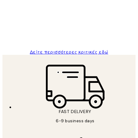
Πελατών
The quality of the posters was excellent
and the package was delivered on time.
1 Απρ
ΠΑΝΑΓΙΩΤΗΣ Κ
Δείτε περισσότερες κριτικές εδώ
FAST DELIVERY
6-9 business days