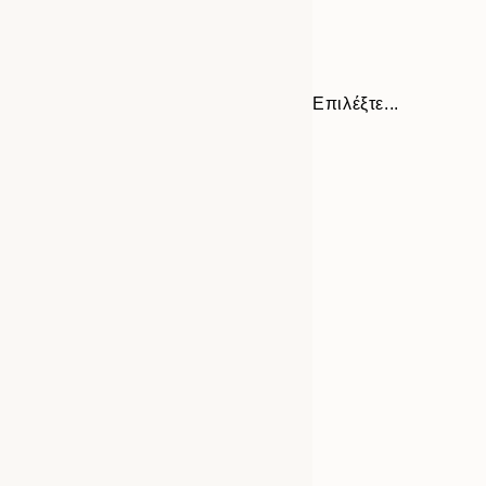
Επιλέξτε...
Frame
30x40 cm
options