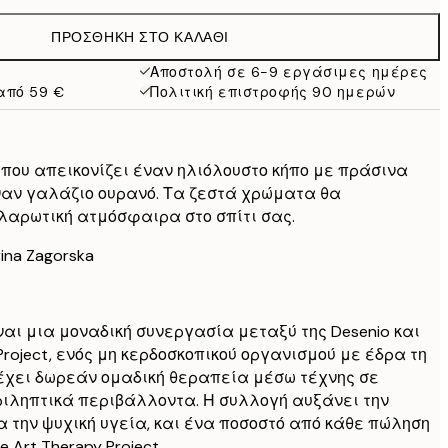
38 €
ΠΡΟΣΘΉΚΗ ΣΤΟ ΚΑΛΆΘΙ
Αποστολή σε 6-9 εργάσιμες ημέρες
από 59 €
Πολιτική επιστροφής 90 ημερών
 που απεικονίζει έναν ηλιόλουστο κήπο με πράσινα
ναν γαλάζιο ουρανό. Τα ζεστά χρώματα θα
λαρωτική ατμόσφαιρα στο σπίτι σας.
ina Zagorska
είναι μια μοναδική συνεργασία μεταξύ της Desenio και
 Project, ενός μη κερδοσκοπικού οργανισμού με έδρα τη
έχει δωρεάν ομαδική θεραπεία μέσω τέχνης σε
ιληπτικά περιβάλλοντα. Η συλλογή αυξάνει την
α την ψυχική υγεία, και ένα ποσοστό από κάθε πώληση
 Art Therapy Project.