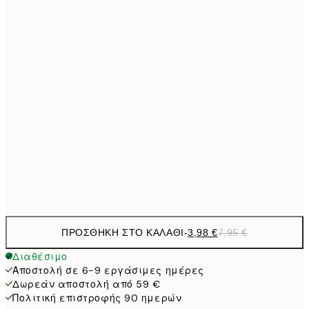
7,
10,9
30x40 cm
21,
1
50x70 cm
27,2
70x100 cm
54,
59,5
100x150 cm
1
Frame
options
ΠΡΟΣΘΉΚΗ ΣΤΟ ΚΑΛΆΘΙ
-
3,98 €
7,95 €
Διαθέσιμο
Αποστολή σε 6-9 εργάσιμες ημέρες
Δωρεάν αποστολή από 59 €
Πολιτική επιστροφής 90 ημερών