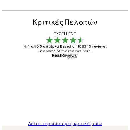
Κριτικές Πελατών
EXCELLENT
4.4 από 5 αστέρια
Based on 108345 reviews.
See some of the reviews here.
Επαληθευμένος αγοραστής
Κριτικές
Πελατών
The quality of the posters was excellent
and the package was delivered on time.
1 Απρ
ΠΑΝΑΓΙΩΤΗΣ Κ
Δείτε περισσότερες κριτικές εδώ