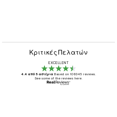
Κριτικές Πελατών
EXCELLENT
4.4 από 5 αστέρια
Based on 108345 reviews.
See some of the reviews here.
Επαληθευμένος αγοραστής
Κριτικές
Πελατών
The quality of the posters was excellent
and the package was delivered on time.