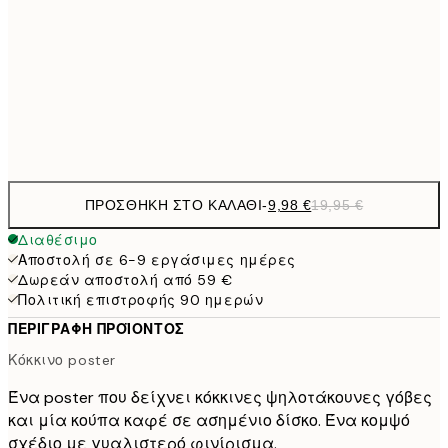
50x70 cm
32,
24,5
70x100 cm
Frame
options
ΠΡΟΣΘΉΚΗ ΣΤΟ ΚΑΛΆΘΙ
-
9,98 €
19,95 €
Διαθέσιμο
Αποστολή σε 6-9 εργάσιμες ημέρες
Δωρεάν αποστολή από 59 €
Πολιτική επιστροφής 90 ημερών
ΠΕΡΙΓΡΑΦΉ ΠΡΟΪΌΝΤΟΣ
Κόκκινο poster
Ένα poster που δείχνει κόκκινες ψηλοτάκουνες γόβες
και μία κούπα καφέ σε ασημένιο δίσκο. Ένα κομψό
σχέδιο με γυαλιστερό φινίρισμα.