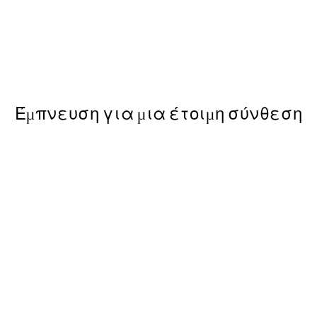
50%*
Hug of Roses Poster
Από 7,50 €
15 €
Έμπνευση για μια έτοιμη σύνθεση