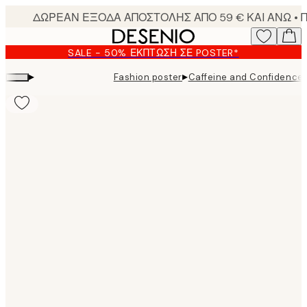
Skip
to
main
SALE - 50% ΈΚΠΤΩΣΗ ΣΕ POSTER*
content.
▸
▸
Fashion poster
Caffeine and Confidence 
Product
images