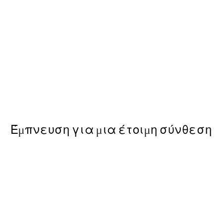
50%*
Vintage Sea Turtle Poster
Από 3,98 €
7,95 €
Έμπνευση για μια έτοιμη σύνθεση