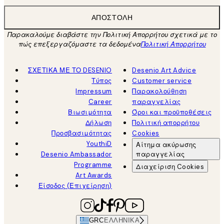
ΑΠΟΣΤΟΛΉ
Παρακαλούμε διαβάστε την Πολιτική Απορρήτου σχετικά με το
πώς επεξεργαζόμαστε τα δεδομένα
Πολιτική Απορρήτου
ΣΧΕΤΙΚΑ ΜΕ ΤΟ DESENIO
Desenio Art Advice
Τύπος
Customer service
Impressum
Παρακολούθηση
Career
παραγγελίας
Βιωσιμότητα
Όροι και προϋποθέσεις
Δήλωση
Πολιτική απορρήτου
Προσβασιμότητας
Cookies
YouthiD
Αίτημα ακύρωσης
Desenio Ambassador
παραγγελίας
Programme
Διαχείριση Cookies
Art Awards
Είσοδος (Επιχείρηση)
GRC
ΕΛΛΗΝΙΚΆ