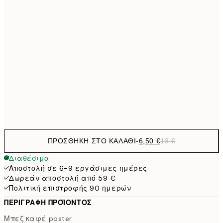
9,
30x40 cm
19,
13,7
40x50 cm
27,
16,2
50x70 cm
32,
Frame
options
ΠΡΟΣΘΉΚΗ ΣΤΟ ΚΑΛΆΘΙ
-
6,50 €
13 €
Διαθέσιμο
Αποστολή σε 6-9 εργάσιμες ημέρες
Δωρεάν αποστολή από 59 €
Πολιτική επιστροφής 90 ημερών
ΠΕΡΙΓΡΑΦΉ ΠΡΟΪΌΝΤΟΣ
Μπεζ καφέ poster