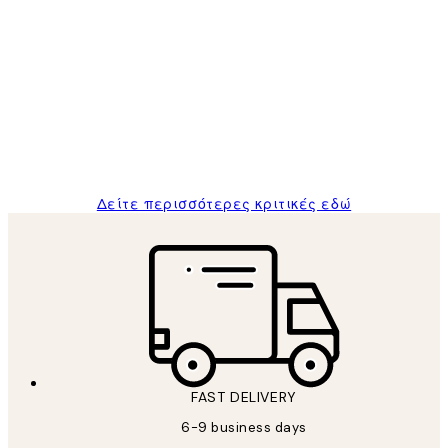
Επαληθευμένος αγοραστής
Κριτικές
Πελατών
The quality of the posters was excellent
and the package was delivered on time.
1 Απρ
ΠΑΝΑΓΙΩΤΗΣ Κ
Δείτε περισσότερες κριτικές εδώ
FAST DELIVERY
6-9 business days