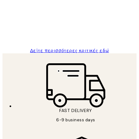
Πελατών
The quality of the posters was excellent
and the package was delivered on time.
1 Απρ
ΠΑΝΑΓΙΩΤΗΣ Κ
Δείτε περισσότερες κριτικές εδώ
FAST DELIVERY
6-9 business days