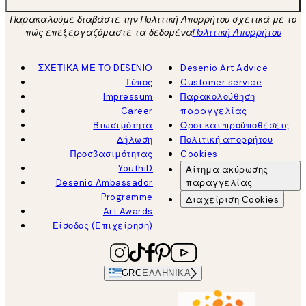
Παρακαλούμε διαβάστε την Πολιτική Απορρήτου σχετικά με το
πώς επεξεργαζόμαστε τα δεδομένα
Πολιτική Απορρήτου
ΣΧΕΤΙΚΑ ΜΕ ΤΟ DESENIO
Desenio Art Advice
Τύπος
Customer service
Impressum
Παρακολούθηση
Career
παραγγελίας
Βιωσιμότητα
Όροι και προϋποθέσεις
Δήλωση
Πολιτική απορρήτου
Προσβασιμότητας
Cookies
YouthiD
Αίτημα ακύρωσης
Desenio Ambassador
παραγγελίας
Programme
Διαχείριση Cookies
Art Awards
Είσοδος (Επιχείρηση)
GRC
ΕΛΛΗΝΙΚΆ