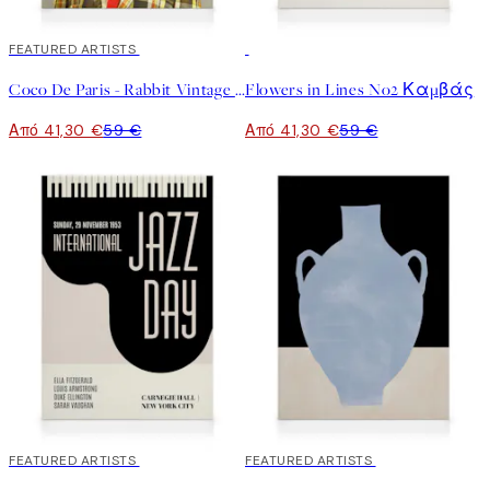
30%*
FEATURED ARTISTS
30%*
Coco De Paris - Rabbit Vintage Man Καμβά
Flowers in Lines No2 Καμβάς
Από 41,30 €
59 €
Από 41,30 €
59 €
30%*
FEATURED ARTISTS
30%*
FEATURED ARTISTS