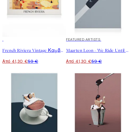
30%*
30%*
FEATURED ARTISTS
French Riviera Vintage Καμβάς
Maarten Leon - We Ride Until Dawn Καμβάς
Από 41,30 €
59 €
Από 41,30 €
59 €