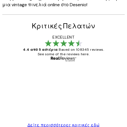
μια vintage πινελιά online στο Desenio!
Κριτικές Πελατών
EXCELLENT
4.4 από 5 αστέρια
Based on 108345 reviews.
See some of the reviews here.
Επαληθευμένος αγοραστής
Κριτικές
Πελατών
The quality of the posters was excellent
and the package was delivered on time.
1 Απρ
ΠΑΝΑΓΙΩΤΗΣ Κ
Δείτε περισσότερες κριτικές εδώ