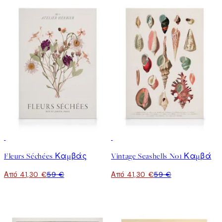
30%*
30%*
Fleurs Séchées Καμβάς
Vintage Seashells No1 Καμβά
Από 41,30 €
59 €
Από 41,30 €
59 €