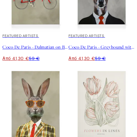
30%*
FEATURED ARTISTS
30%*
FEATURED ARTISTS
Coco De Paris - Dalmatian on Bicycle Καμβά
Coco De Paris - Greyhound with Wine Glass Καμβά
Από 41,30 €
59 €
Από 41,30 €
59 €