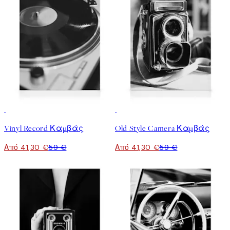
30%*
30%*
Vinyl Record Καμβάς
Old Style Camera Καμβάς
Από 41,30 €
59 €
Από 41,30 €
59 €