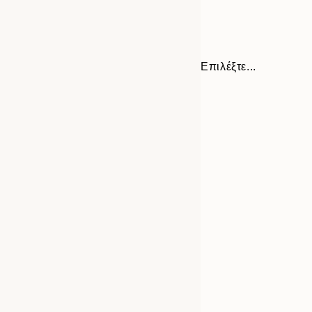
Επιλέξτε...
Frame
21x30 cm
options