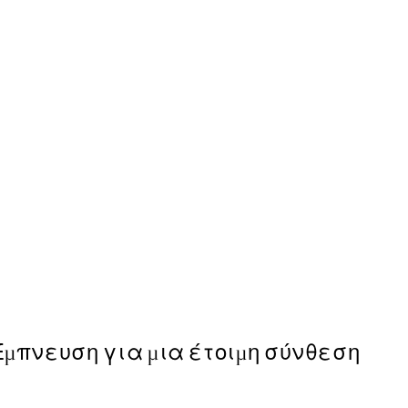
50%*
Linocut Seashells Poster
Από 6,50 €
13 €
Έμπνευση για μια έτοιμη σύνθεση