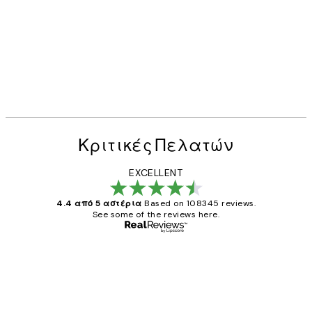
Κριτικές Πελατών
EXCELLENT
4.4 από 5 αστέρια
Based on 108345 reviews.
See some of the reviews here.
Επαληθευμένος αγοραστής
Κριτικές
Πελατών
The quality of the posters was excellent
and the package was delivered on time.