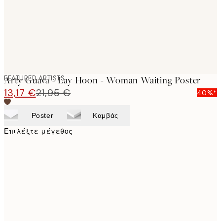
FEATURED ARTISTS
Arty Guava - Lay Hoon - Woman Waiting Poster
13,17 €
21,95 €
40%*
Poster
Καμβάς
Επιλέξτε μέγεθος