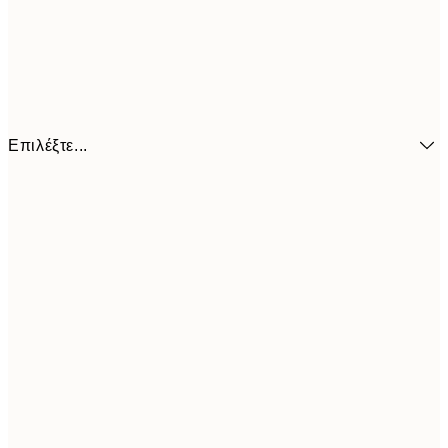
Επιλέξτε...
6,