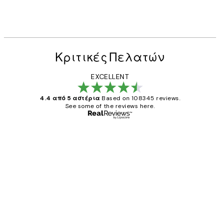
Κριτικές Πελατών
EXCELLENT
4.4 από 5 αστέρια
Based on 108345 reviews.
See some of the reviews here.
Επαληθευμένος αγοραστής
Κριτικές
Πελατών
The quality of the posters was excellent
and the package was delivered on time.
1 Απρ
ΠΑΝΑΓΙΩΤΗΣ Κ