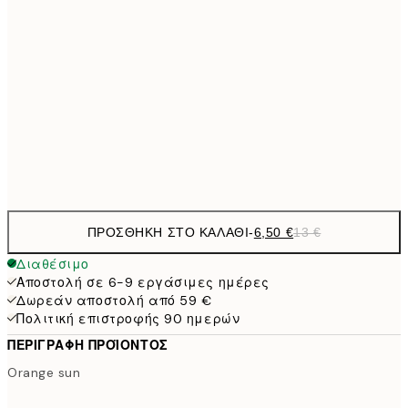
21x30 cm
9,
30x40 cm
19,
16,2
50x70 cm
32,
Frame
options
ΠΡΟΣΘΉΚΗ ΣΤΟ ΚΑΛΆΘΙ
-
6,50 €
13 €
Διαθέσιμο
Αποστολή σε 6-9 εργάσιμες ημέρες
Δωρεάν αποστολή από 59 €
Πολιτική επιστροφής 90 ημερών
ΠΕΡΙΓΡΑΦΉ ΠΡΟΪΌΝΤΟΣ
Orange sun