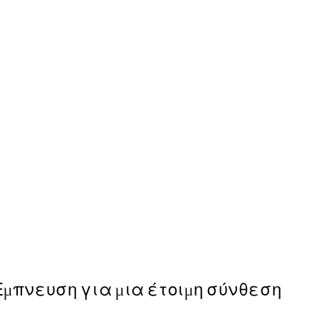
50%*
Traces of Light No1 Poster
Από 7,50 €
15 €
Έμπνευση για μια έτοιμη σύνθεση