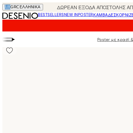
Skip
ΔΩΡΕΑΝ ΕΞΟΔΑ ΑΠΟΣΤΟΛΗΣ ΑΠΟ
GRC
ΕΛΛΗΝΙΚΆ
to
BESTSELLERS
NEW IN
POSTER
ΚΑΜΒΆΔΕΣ
ΚΟΡΝΊΖ
main
content.
▸
Poster με κρασί &