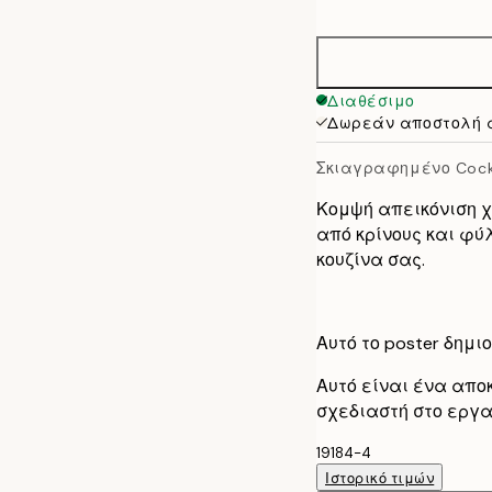
options
30x40 cm
50x70 cm
Διαθέσιμο
Δωρεάν αποστολή 
70x100 cm
Σκιαγραφημένο Cock
Κομψή απεικόνιση χ
από κρίνους και φύ
κουζίνα σας.
Αυτό το poster δημ
Αυτό είναι ένα απο
σχεδιαστή στο εργα
19184-4
Ιστορικό τιμών