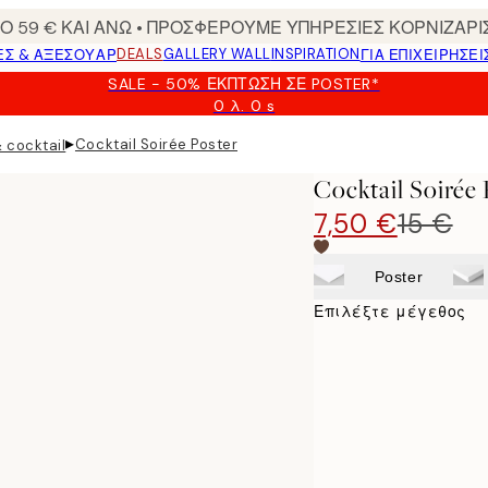
 59 € ΚΑΙ ΑΝΩ • ΠΡΟΣΦΕΡΟΥΜΕ ΥΠΗΡΕΣΙΕΣ ΚΟΡΝΙΖΑΡΙ
DEALS
GALLERY WALL
INSPIRATION
ΕΣ & ΑΞΕΣΟΥΆΡ
ΓΙΑ ΕΠΙΧΕΙΡΗΣΕΙ
SALE - 50% ΈΚΠΤΩΣΗ ΣΕ POSTER*
0 λ.
0 s
Ισχύει
μέχρι:
▸
Cocktail Soirée Poster
 cocktail
2026-
08-
Cocktail Soirée 
09
7,50 €
15 €
Poster
Επιλέξτε μέγεθος