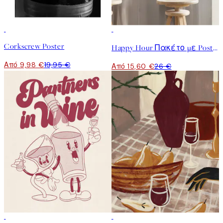
50%*
-40%
Corkscrew Poster
Happy Hour Πακέτο με Poster
Από 9,98 €
19,95 €
Από 15,60 €
26 €
50%*
50%*