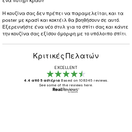
ένα ποτήρι κρασί!
Η κουζίνα σας δεν πρέπει να παραμελείται, και τα
poster με κρασί και κοκτέιλ θα βοηθήσουν σε αυτό.
Εξερευνήστε ένα νέο στυλ για το σπίτι σας και κάντε
την κουζίνα σας εξίσου όμορφη με το υπόλοιπο σπίτι.
Κριτικές Πελατών
EXCELLENT
4.4 από 5 αστέρια
Based on 108345 reviews.
See some of the reviews here.
Επαληθευμένος αγοραστής
Κριτικές
Πελατών
The quality of the posters was excellent
and the package was delivered on time.