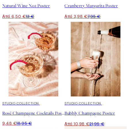
Natural Wine No1 Poster
Cranberry Margarita Poster
Από 6,50 €
13 €
Από 3,98 €
7,95 €
50%*
STUDIO COLLECTION
50%*
STUDIO COLLECTION
Rosé Champagne Cocktails Poster
Bubbly Champagne Poster
9,48 €
18,95 €
Από 10,98 €
21,95 €