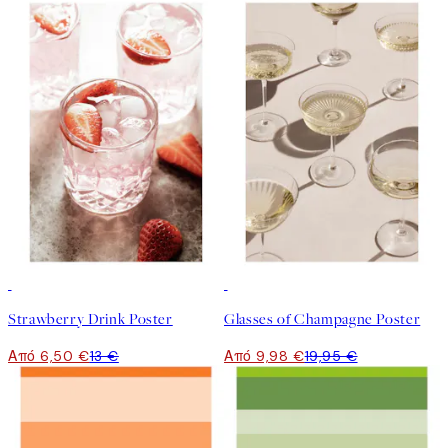
50%*
50%*
Strawberry Drink Poster
Glasses of Champagne Poster
Από 6,50 €
13 €
Από 9,98 €
19,95 €