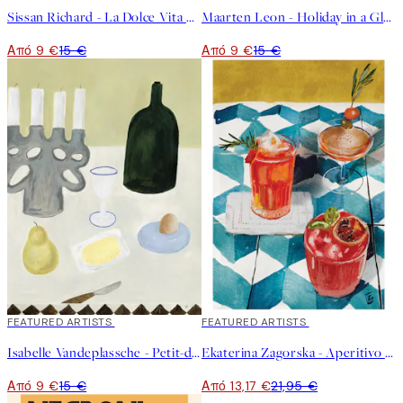
Sissan Richard - La Dolce Vita Poster
Maarten Leon - Holiday in a Glass No2 Poster
Από 9 €
15 €
Από 9 €
15 €
40%*
FEATURED ARTISTS
40%*
FEATURED ARTISTS
Isabelle Vandeplassche - Petit-déjeuner Poster
Ekaterina Zagorska - Aperitivo Poster
Από 9 €
15 €
Από 13,17 €
21,95 €