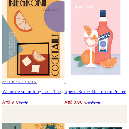
40%*
FEATURED ARTISTS
50%*
We made something nice - The Negroni Poster
Aperol Spritz Illustration Poster
Από 9 €
15 €
Από 3,98 €
7,95 €