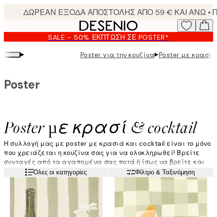
Skip
to
main
SALE - 50% ΈΚΠΤΩΣΗ ΣΕ POSTER*
content.
▸
▸
Poster για την κουζίνα
Poster με κρασί &
Poster
Poster με κρασί & cocktail
Η συλλογή μας με poster με κρασιά και cocktail είναι το μόνο
που χρειάζεται η κουζίνα σας για να ολοκληρωθεί! Βρείτε
συνταγές από τα αγαπημένα σας ποτά ή ίσως να βρείτε και
το νέο αγαπημένο σας ποτό. Τα poster με κρασιά ή cocktail θα
Διαβάστε περισσότερα
Όλες οι κατηγορίες
Φίλτρο & Ταξινόμηση
μείνουν σίγουρα στη μόδα για τα επόμενα χρόνια, ειδικά
κάποιο με μια κλασική συνταγή cocktail.