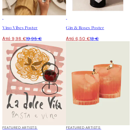
50%*
50%*
Vino Vibes Poster
Gin & Roses Poster
Από 9,98 €
19,95 €
Από 6,50 €
13 €
40%*
FEATURED ARTISTS
40%*
FEATURED ARTISTS