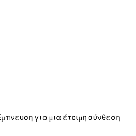
50%*
Time for Wine Poster
Από 7,50 €
15 €
Έμπνευση για μια έτοιμη σύνθεση