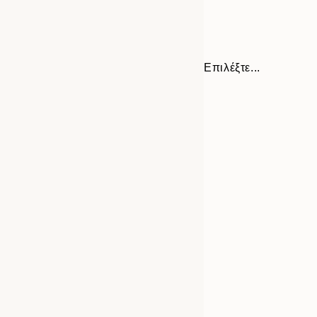
Επιλέξτε...
Frame
21x30 cm
options