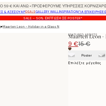
 59 € ΚΑΙ ΑΝΩ • ΠΡΟΣΦΕΡΟΥΜΕ ΥΠΗΡΕΣΙΕΣ ΚΟΡΝΙΖΑΡΙ
DEALS
GALLERY WALL
INSPIRATION
ΕΣ & ΑΞΕΣΟΥΆΡ
ΓΙΑ ΕΠΙΧΕΙΡΗΣΕΙ
SALE - 50% ΈΚΠΤΩΣΗ ΣΕ POSTER*
▸
n
Maarten Leon - Holiday in a Glass No1 Poster
FEATURED ARTISTS
Maarten Leon - 
9 €
15 €
Poster
Επιλέξτε μέγεθος