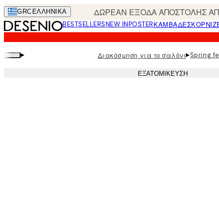
Skip
ΔΩΡΕΑΝ ΕΞΟΔΑ ΑΠΟΣΤΟΛΗΣ ΑΠΟ
GRC
ΕΛΛΗΝΙΚΆ
to
BESTSELLERS
NEW IN
POSTER
ΚΑΜΒΆΔΕΣ
ΚΟΡΝΊΖ
main
content.
▸
▸
Spring fe
Διακόσμηση για το σαλόνι
ΕΞΑΤΟΜΊΚΕΥΣΗ