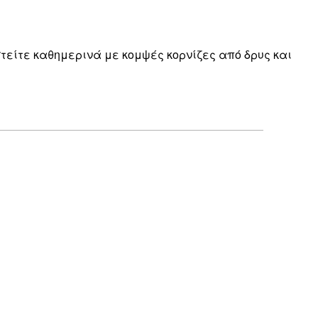
στείτε καθημερινά με κομψές κορνίζες από δρυς και
Επαληθευμένος αγοραστής
Perfect
30 Μαρ
Kostas M