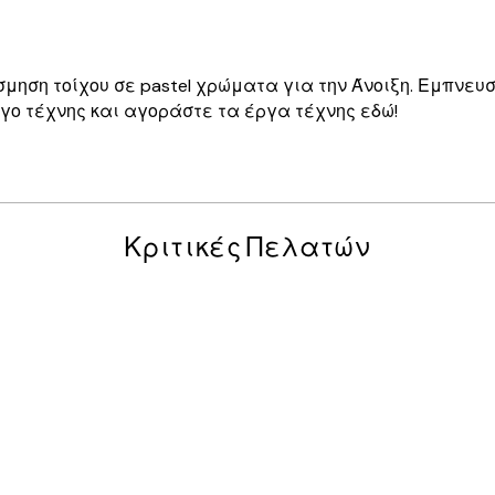
μηση τοίχου σε pastel χρώματα για την Άνοιξη. Εμπνευ
γο τέχνης και αγοράστε τα έργα τέχνης εδώ!
Κριτικές Πελατών
posters was excellent and the package was delivered on time.