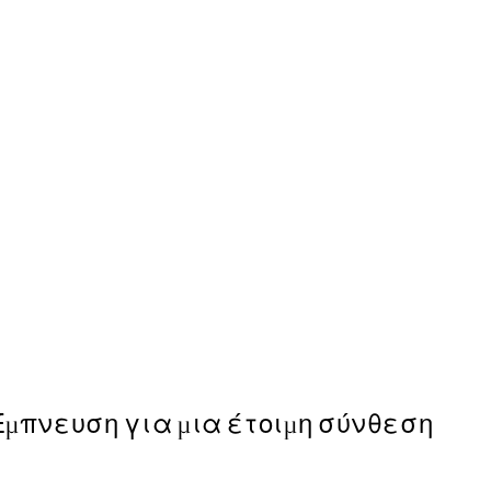
50%*
Painterly Expression No1 P
Από 6,50 €
13 €
Έμπνευση για μια έτοιμη σύνθεση