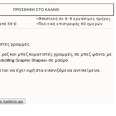
19,95 €
ΠΡΟΣΘΉΚΗ ΣΤΟ ΚΑΛΆΘΙ
13,73 €
27,45 €
Αποστολή σε 6-9 εργάσιμες ημέρες
από 59 €
Πολιτική επιστροφής 90 ημερών
16,23 €
32,45 €
24,50 €
49 €
ιστές γραμμές
ε ροζ και μπεζ κυματιστές γραμμές, σε μπεζ φόντο, με
dstilling Graphic Shapes» σε μαύρο.
εται να έχει υφή στα εικονιζόμενα αντικείμενα.
τα προϊόντα μας