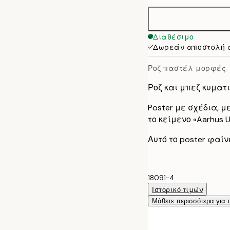
30x40 cm
40x50 cm
Διαθέσιμο
Δωρεάν αποστολή 
50x70 cm
Ροζ παστέλ μορφές
70x100 cm
Ροζ και μπεζ κυματ
Poster με σχέδια, μ
το κείμενο «Aarhus U
Αυτό το poster φαίν
18091-4
Ιστορικό τιμών
Μάθετε περισσότερα για 