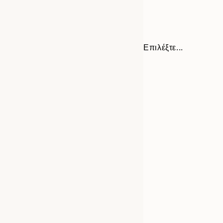
Επιλέξτε...
Frame
21x30 cm
options