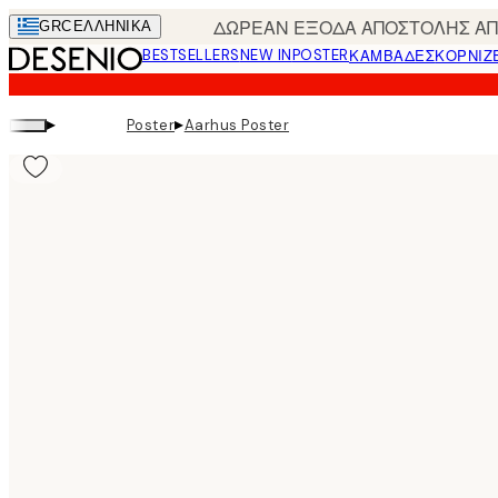
Skip
ΔΩΡΕΑΝ ΕΞΟΔΑ ΑΠΟΣΤΟΛΗΣ ΑΠΟ
GRC
ΕΛΛΗΝΙΚΆ
to
BESTSELLERS
NEW IN
POSTER
ΚΑΜΒΆΔΕΣ
ΚΟΡΝΊΖ
main
content.
▸
▸
Poster
Aarhus Poster