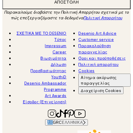
ΑΠΟΣΤΟΛΉ
Παρακαλούμε διαβάστε την Πολιτική Απορρήτου σχετικά με το
πώς επεξεργαζόμαστε τα δεδομένα
Πολιτική Απορρήτου
ΣΧΕΤΙΚΑ ΜΕ ΤΟ DESENIO
Desenio Art Advice
Τύπος
Customer service
Impressum
Παρακολούθηση
Career
παραγγελίας
Βιωσιμότητα
Όροι και προϋποθέσεις
Δήλωση
Πολιτική απορρήτου
Προσβασιμότητας
Cookies
YouthiD
Αίτημα ακύρωσης
Desenio Ambassador
παραγγελίας
Programme
Διαχείριση Cookies
Art Awards
Είσοδος (Επιχείρηση)
GRC
ΕΛΛΗΝΙΚΆ