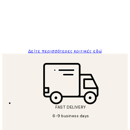
Πελατών
The quality of the posters was excellent
and the package was delivered on time.
1 Απρ
ΠΑΝΑΓΙΩΤΗΣ Κ
Δείτε περισσότερες κριτικές εδώ
FAST DELIVERY
6-9 business days