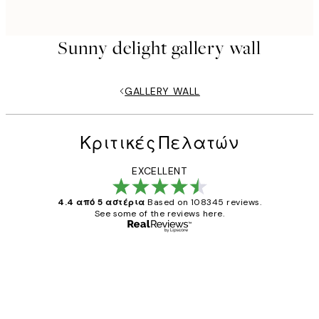
Sunny delight gallery wall
GALLERY WALL
Κριτικές Πελατών
EXCELLENT
4.4 από 5 αστέρια
Based on 108345 reviews.
See some of the reviews here.
Επαληθευμένος αγοραστής
Κριτικές
Πελατών
The quality of the posters was excellent
and the package was delivered on time.