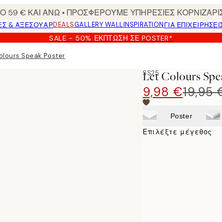
 59 € ΚΑΙ ΑΝΩ • ΠΡΟΣΦΕΡΟΥΜΕ ΥΠΗΡΕΣΙΕΣ ΚΟΡΝΙΖΑΡΙ
DEALS
GALLERY WALL
INSPIRATION
ΕΣ & ΑΞΕΣΟΥΆΡ
ΓΙΑ ΕΠΙΧΕΙΡΗΣΕΙ
SALE - 50% ΈΚΠΤΩΣΗ ΣΕ POSTER*
olours Speak Poster
SS25
Let Colours Spe
9,98 €
19,95 
Poster
Επιλέξτε μέγεθος