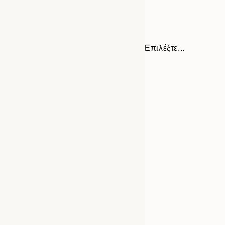
Επιλέξτε...
Frame
30x40 cm
options