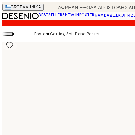
Skip
ΔΩΡΕΑΝ ΕΞΟΔΑ ΑΠΟΣΤΟΛΗΣ ΑΠΟ
GRC
ΕΛΛΗΝΙΚΆ
to
BESTSELLERS
NEW IN
POSTER
ΚΑΜΒΆΔΕΣ
ΚΟΡΝΊΖ
main
content.
▸
▸
Poster
Getting Shit Done Poster