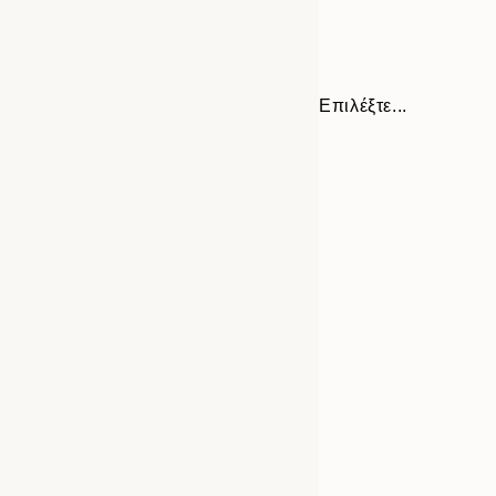
Επιλέξτε...
Frame
21x30 cm
options