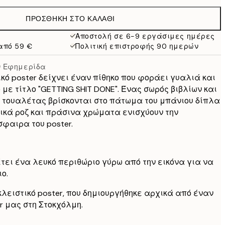
21,95 €
ΠΡΟΣΘΉΚΗ ΣΤΟ ΚΑΛΆΘΙ
15,23 €
30,45 €
Αποστολή σε 6-9 εργάσιμες ημέρες
από 59 €
Πολιτική επιστροφής 90 ημερών
19 €
38 €
ν Εφημερίδα
κό poster δείχνει έναν πίθηκο που φοράει γυαλιά και
 με τίτλο "GETTING SHIT DONE". Ένας σωρός βιβλίων και
 τουαλέτας βρίσκονται στο πάτωμα του μπάνιου δίπλα
ετικά ροζ και πράσινα χρώματα ενισχύουν την
σφαιρα του poster.
έτει ένα λευκό περιθώριο γύρω από την εικόνα για να
ο.
κλειστικό poster, που δημιουργήθηκε αρχικά από έναν
er μας στη Στοκχόλμη.