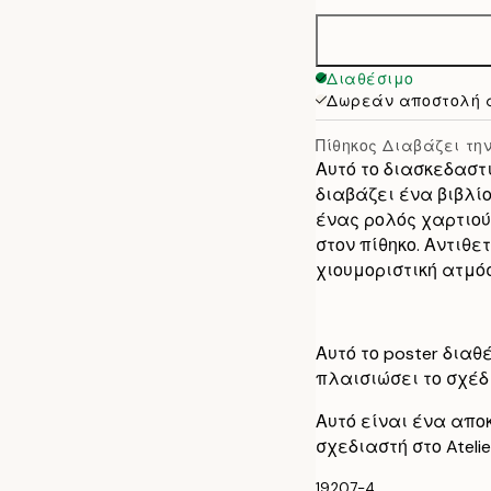
30x40 cm
40x50 cm
Διαθέσιμο
Δωρεάν αποστολή 
50x70 cm
Πίθηκος Διαβάζει τη
Αυτό το διασκεδαστι
διαβάζει ένα βιβλίο
ένας ρολός χαρτιού
στον πίθηκο. Αντιθ
χιουμοριστική ατμό
Αυτό το poster διαθ
πλαισιώσει το σχέδι
Αυτό είναι ένα απο
σχεδιαστή στο Ateli
19207-4