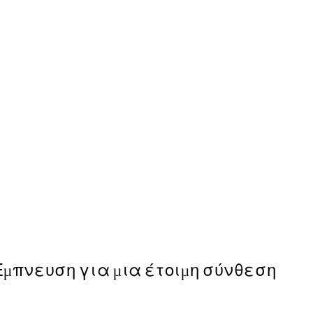
50%*
Painted Blossom No1 Poste
Από 10,98 €
21,95 €
Έμπνευση για μια έτοιμη σύνθεση