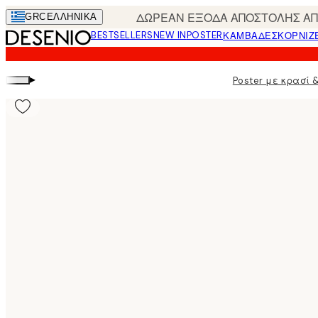
Skip
ΔΩΡΕΑΝ ΕΞΟΔΑ ΑΠΟΣΤΟΛΗΣ ΑΠΟ
GRC
ΕΛΛΗΝΙΚΆ
to
BESTSELLERS
NEW IN
POSTER
ΚΑΜΒΆΔΕΣ
ΚΟΡΝΊΖ
main
content.
▸
Poster με κρασί &