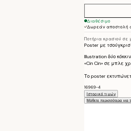
30x40 cm
40x50 cm
Διαθέσιμο
Δωρεάν αποστολή 
50x70 cm
Ποτήρια κρασιού σε 
Poster με τσούγκρι
Illustration δύο κόκ
«Cin Cin» σε μπλε χρ
Το poster εκτυπώνε
16969-4
Ιστορικό τιμών
Μάθετε περισσότερα για 