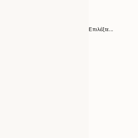
Επιλέξτε...
Frame
21x30 cm
options