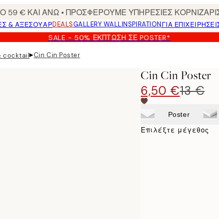
 59 € ΚΑΙ ΑΝΩ • ΠΡΟΣΦΕΡΟΥΜΕ ΥΠΗΡΕΣΙΕΣ ΚΟΡΝΙΖΑΡΙ
DEALS
GALLERY WALL
INSPIRATION
ΕΣ & ΑΞΕΣΟΥΆΡ
ΓΙΑ ΕΠΙΧΕΙΡΗΣΕΙ
SALE - 50% ΈΚΠΤΩΣΗ ΣΕ POSTER*
▸
Cin Cin Poster
 cocktail
Cin Cin Poster
6,50 €
13 €
Poster
Επιλέξτε μέγεθος