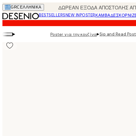
Skip
ΔΩΡΕΑΝ ΕΞΟΔΑ ΑΠΟΣΤΟΛΗΣ ΑΠΟ
GRC
ΕΛΛΗΝΙΚΆ
to
BESTSELLERS
NEW IN
POSTER
ΚΑΜΒΆΔΕΣ
ΚΟΡΝΊΖ
main
content.
▸
▸
Sip and Read Post
Poster για την κουζίνα