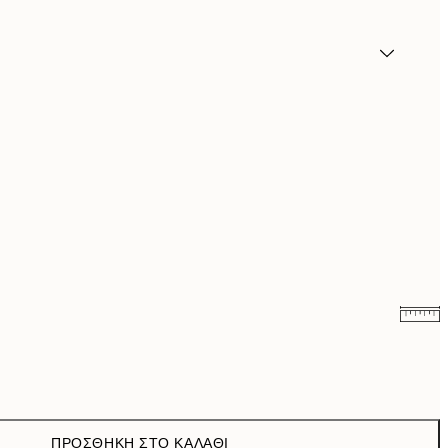
9,98 €
19,95 €
13,73 €
27,45 €
ΠΡΟΣΘΉΚΗ ΣΤΟ ΚΑΛΆΘΙ