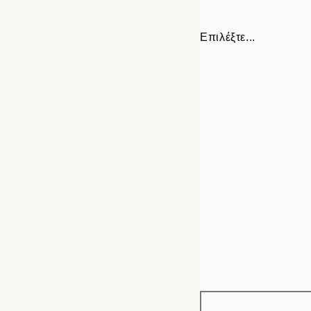
Επιλέξτε...
Frame
30x40 cm
options
40x50 cm