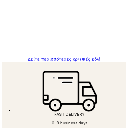
Επαληθευμένος αγοραστής
Κριτικές
Πελατών
The quality of the posters was excellent
and the package was delivered on time.
1 Απρ
ΠΑΝΑΓΙΩΤΗΣ Κ
Δείτε περισσότερες κριτικές εδώ
FAST DELIVERY
6-9 business days