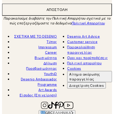
ΑΠΟΣΤΟΛΉ
Παρακαλούμε διαβάστε την Πολιτική Απορρήτου σχετικά με το
πώς επεξεργαζόμαστε τα δεδομένα
Πολιτική Απορρήτου
ΣΧΕΤΙΚΑ ΜΕ ΤΟ DESENIO
Desenio Art Advice
Τύπος
Customer service
Impressum
Παρακολούθηση
Career
παραγγελίας
Βιωσιμότητα
Όροι και προϋποθέσεις
Δήλωση
Πολιτική απορρήτου
Προσβασιμότητας
Cookies
YouthiD
Αίτημα ακύρωσης
Desenio Ambassador
παραγγελίας
Programme
Διαχείριση Cookies
Art Awards
Είσοδος (Επιχείρηση)
GRC
ΕΛΛΗΝΙΚΆ