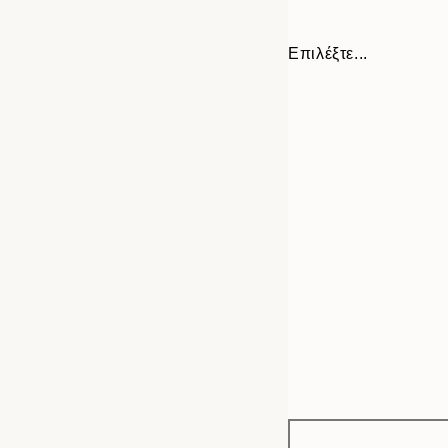
Επιλέξτε...
Frame
21x30 cm
options
30x40 cm