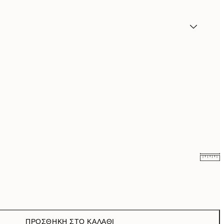
6,50 €
13 €
9,98 €
19,95 €
ΠΡΟΣΘΉΚΗ ΣΤΟ ΚΑΛΆΘΙ