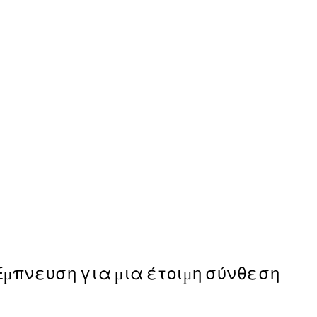
50%*
Cup of Espresso Poster
Από 6,50 €
13 €
Έμπνευση για μια έτοιμη σύνθεση