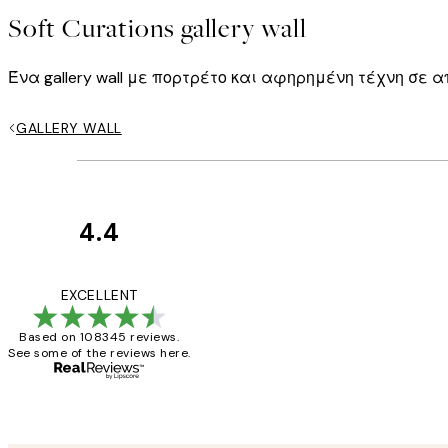
Soft Curations gallery wall
Ένα gallery wall με πορτρέτο και αφηρημένη τέχνη σε 
GALLERY WALL
4.4
Κριτικές
Πελατών
The quality of the 
EXCELLENT
Based on 108345 reviews.
See some of the reviews here.
1 Απρ
ΠΑΝΑΓΙΩΤΗΣ Κ