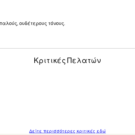
απαλούς, ουδέτερους τόνους.
Κριτικές Πελατών
posters was excellent and the package was delivered on time.
Δείτε περισσότερες κριτικές εδώ