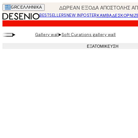
Skip
ΔΩΡΕΑΝ ΕΞΟΔΑ ΑΠΟΣΤΟΛΗΣ ΑΠΟ
GRC
ΕΛΛΗΝΙΚΆ
to
BESTSELLERS
NEW IN
POSTER
ΚΑΜΒΆΔΕΣ
ΚΟΡΝΊΖ
main
content.
▸
▸
Gallery wall
Soft Curations gallery wall
ΕΞΑΤΟΜΊΚΕΥΣΗ