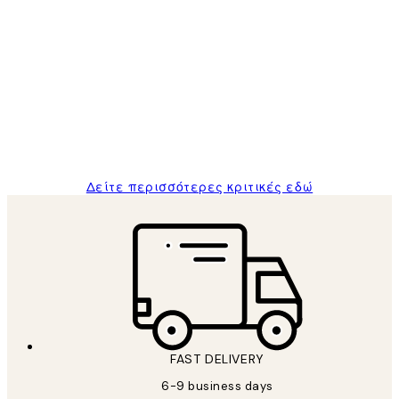
Επαληθευμένος αγοραστής
Κριτικές
Πελατών
The quality of the posters was excellent
and the package was delivered on time.
1 Απρ
ΠΑΝΑΓΙΩΤΗΣ Κ
Δείτε περισσότερες κριτικές εδώ
FAST DELIVERY
6-9 business days