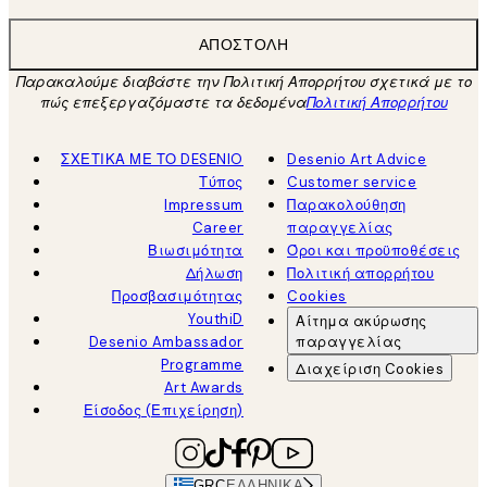
ΑΠΟΣΤΟΛΉ
Παρακαλούμε διαβάστε την Πολιτική Απορρήτου σχετικά με το
πώς επεξεργαζόμαστε τα δεδομένα
Πολιτική Απορρήτου
ΣΧΕΤΙΚΑ ΜΕ ΤΟ DESENIO
Desenio Art Advice
Τύπος
Customer service
Impressum
Παρακολούθηση
Career
παραγγελίας
Βιωσιμότητα
Όροι και προϋποθέσεις
Δήλωση
Πολιτική απορρήτου
Προσβασιμότητας
Cookies
YouthiD
Αίτημα ακύρωσης
Desenio Ambassador
παραγγελίας
Programme
Διαχείριση Cookies
Art Awards
Είσοδος (Επιχείρηση)
GRC
ΕΛΛΗΝΙΚΆ