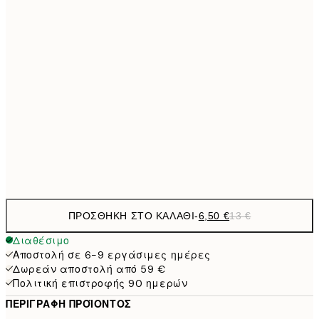
21x30 cm
9,
30x40 cm
19,
13,7
40x50 cm
27,
16,2
50x70 cm
32,
Frame
options
ΠΡΟΣΘΉΚΗ ΣΤΟ ΚΑΛΆΘΙ
-
6,50 €
13 €
Διαθέσιμο
Αποστολή σε 6-9 εργάσιμες ημέρες
Δωρεάν αποστολή από 59 €
Πολιτική επιστροφής 90 ημερών
ΠΕΡΙΓΡΑΦΉ ΠΡΟΪΌΝΤΟΣ