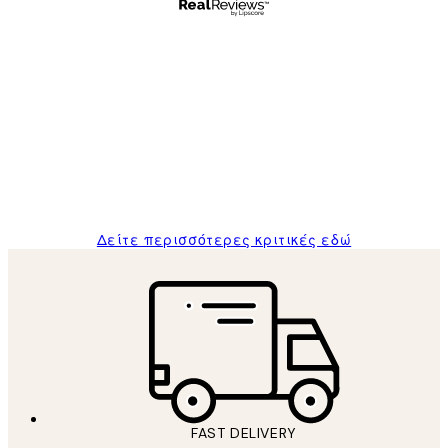
Επαληθευμένος αγοραστής
Κριτικές
Πελατών
The quality of the posters was excellent
and the package was delivered on time.
1 Απρ
ΠΑΝΑΓΙΩΤΗΣ Κ
Δείτε περισσότερες κριτικές εδώ
FAST DELIVERY