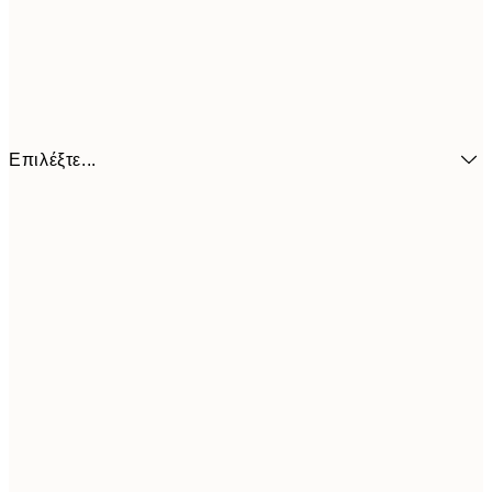
Επιλέξτε...
6,