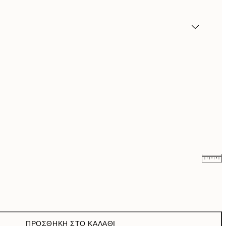
6,50 €
13 €
9,98 €
19,95 €
ΠΡΟΣΘΉΚΗ ΣΤΟ ΚΑΛΆΘΙ