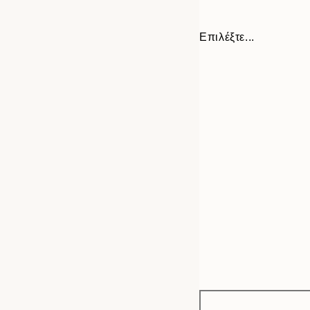
Επιλέξτε...
Frame
21x30 cm
options
30x40 cm