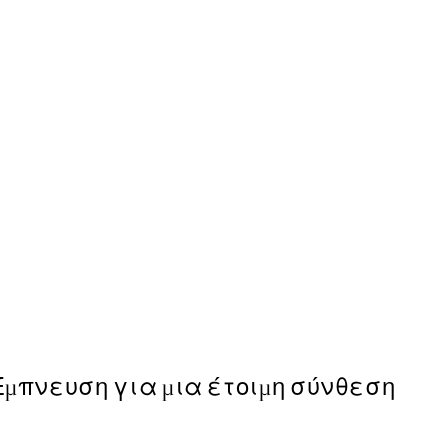
50%*
Just Chillin Poster
Από 6,50 €
13 €
Έμπνευση για μια έτοιμη σύνθεση